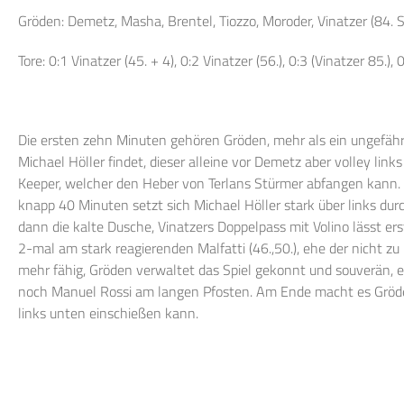
Gröden: Demetz, Masha, Brentel, Tiozzo, Moroder, Vinatzer (84. S
Tore: 0:1 Vinatzer (45. + 4), 0:2 Vinatzer (56.), 0:3 (Vinatzer 85.),
Die ersten zehn Minuten gehören Gröden, mehr als ein ungefährl
Michael Höller findet, dieser alleine vor Demetz aber volley lin
Keeper, welcher den Heber von Terlans Stürmer abfangen kann. G
knapp 40 Minuten setzt sich Michael Höller stark über links dur
dann die kalte Dusche, Vinatzers Doppelpass mit Volino lässt erst
2-mal am stark reagierenden Malfatti (46.,50.), ehe der nicht zu
mehr fähig, Gröden verwaltet das Spiel gekonnt und souverän, er
noch Manuel Rossi am langen Pfosten. Am Ende macht es Gröden 
links unten einschießen kann.