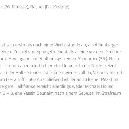
 (76. Rifesser), Bacher (81. Kostner)
et sich erstmals nach einer Viertelstunde an, als Albenberger
h feinem Zuspiel von Springeth ebenfalls alleine vor dem Grödner
arfe Hereingabe findet allerdings keinen Abnehmer (35.). Nach
 ist dann aber kein Problem für Demetz. In der Nachspielzeit
Nach der Halbzeitpause ist Gröden wieder voll da, Volino scheitert
m 0 – 2 trifft (56.) Anschließend ist Terlan zu keiner Reaktion
rgers Halbflanke erreicht allerdings weder Michael Höller,
um 0 – 3, ehe Yassin Dounaim nach einem Gewusel im Strafraum