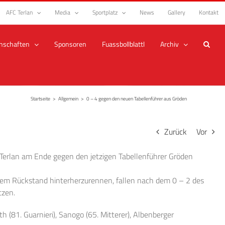
AFC Terlan
Media
Sportplatz
News
Gallery
Kontakt
nschaften
Sponsoren
Fuassbollblattl
Archiv
Startseite
>
Allgemein
>
0 – 4 gegen den neuen Tabellenführer aus Gröden
Zurück
Vor
Terlan am Ende gegen den jetzigen Tabellenführer Gröden
nem Rückstand hinterherzurennen, fallen nach dem 0 – 2 des
tzen.
eth (81. Guarnieri), Sanogo (65. Mitterer), Albenberger