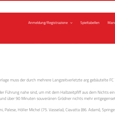
Anmeldung/Registrazione
Spieltabellen
Man
lage muss der durch mehrere Langzeitverletzte arg gebäutelte FC 
er Führung nahe sind, um mit dem Halbzeitpfiff aus dem Nichts ei
 und über 90 Minuten souveränen Grödner nichts mehr entgegense
ni, Palese, Höller Michel (75. Vasselai), Ciavatta (86. Adami), Spring