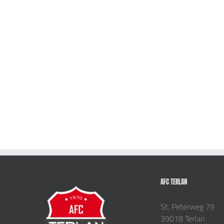
AFC TERLAN
St. Peterweg 79
39018 Terlan