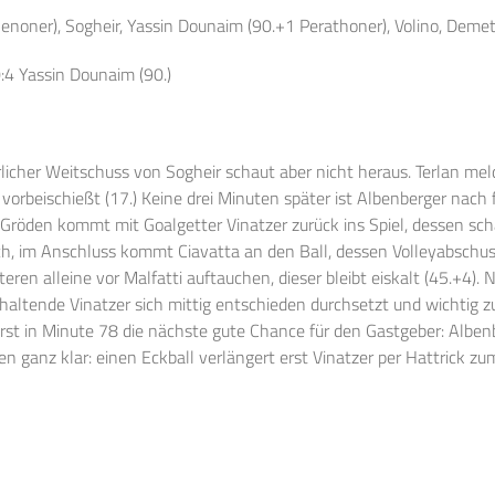
enoner), Sogheir, Yassin Dounaim (90.+1 Perathoner), Volino, Demetz
 0:4 Yassin Dounaim (90.)
icher Weitschuss von Sogheir schaut aber nicht heraus. Terlan meld
ks vorbeischießt (17.) Keine drei Minuten später ist Albenberger nac
röden kommt mit Goalgetter Vinatzer zurück ins Spiel, dessen sch
ch, im Anschluss kommt Ciavatta an den Ball, dessen Volleyabschuss
eren alleine vor Malfatti auftauchen, dieser bleibt eiskalt (45.+4). 
 haltende Vinatzer sich mittig entschieden durchsetzt und wichtig zu
st in Minute 78 die nächste gute Chance für den Gastgeber: Albenbe
ganz klar: einen Eckball verlängert erst Vinatzer per Hattrick z