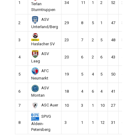
1
34
11
1
2
52
26
26
Terlan
Sturmtruppen
ASV
2
29
8
5
1
47
30
17
Unterland/Berg
3
23
7
2
5
48
38
10
Haslacher SV
ASV
4
20
6
2
6
43
44
-1
Laag
AFC
5
19
5
4
5
50
46
4
Neumarkt
ASV
6
18
4
6
4
41
42
-1
Montan
ASC Auer
7
10
3
1
10
27
50
-2
SPVG
8
3
1
1
12
31
63
-3
Aldein-
Petersberg