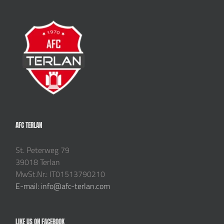
AFC TERLAN
St. Peterweg 79
39018 Terlan
MwSt.Nr.: IT01513790210
E-mail: info@afc-terlan.com
LIKE US ON FACEBOOK