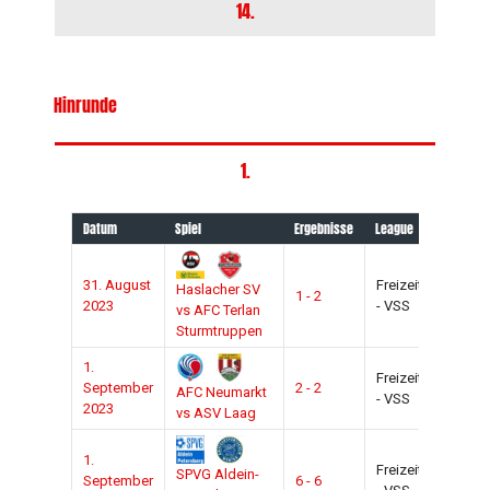
14.
Hinrunde
1.
Datum
Spiel
Ergebnisse
League
Saison
31. August
Freizeit
2023-
Haslacher SV
1 - 2
2023
- VSS
2024
vs AFC Terlan
Sturmtruppen
1.
Freizeit
2023-
September
2 - 2
AFC Neumarkt
- VSS
2024
2023
vs ASV Laag
1.
Freizeit
2023-
SPVG Aldein-
September
6 - 6