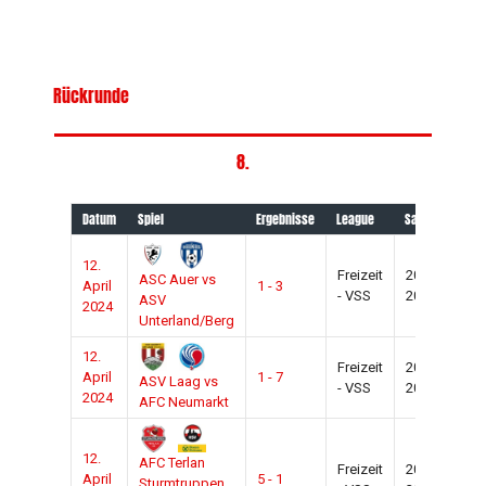
Rückrunde
8.
Datum
Spiel
Ergebnisse
League
Saison
Spie
12.
Freizeit
2023-
ASC Auer vs
April
1 - 3
Aue
- VSS
2024
ASV
2024
Unterland/Berg
12.
Freizeit
2023-
April
1 - 7
La
ASV Laag vs
- VSS
2024
2024
AFC Neumarkt
12.
AFC Terlan
Freizeit
2023-
April
5 - 1
Ter
Sturmtruppen