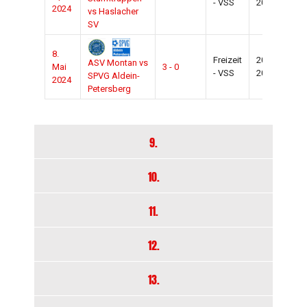
- VSS
2024
2024
vs Haslacher
SV
8.
Freizeit
2023-
ASV Montan vs
Mai
3 - 0
Mo
- VSS
2024
SPVG Aldein-
2024
Petersberg
9.
10.
11.
12.
13.