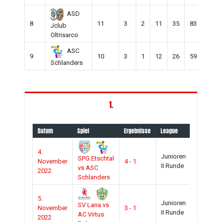
ASD
8
11
3
2
11
35
83
-48
Jclub
Oltrisarco
ASC
9
10
3
1
12
26
59
-33
Schlanders
1.
Datum
Spiel
Ergebnisse
League
Saison
4.
Junioren
2022-
SPG.Etschtal
November
4 - 1
II Runde
2023
vs ASC
2022
Schlanders
5.
Junioren
2022-
SV Lana vs
November
3 - 1
II Runde
2023
AC Virtus
2022