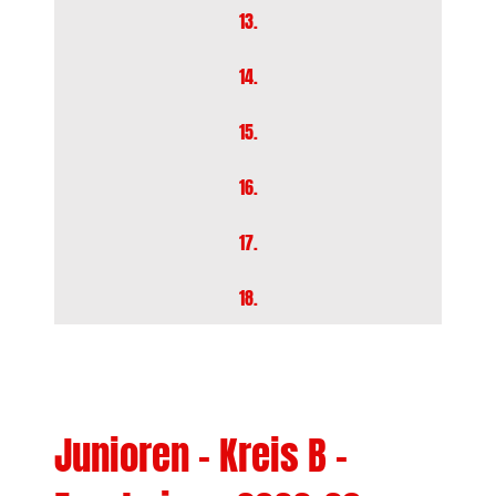
13.
14.
15.
16.
17.
18.
Junioren – Kreis B –