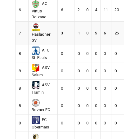
AC
6
6
2
0
4
11
20
-9
Virtus
Bolzano
7
3
1
0
5
6
25
-19
Haslacher
SV
AFC
8
0
0
0
0
0
0
0
St. Pauls
ASV
8
0
0
0
0
0
0
0
Salurn
ASV
8
0
0
0
0
0
0
0
Tramin
8
0
0
0
0
0
0
0
Bozner FC
FC
8
0
0
0
0
0
0
0
Obermais