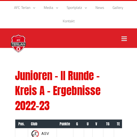
Zum
AFC Terlan
Media
Sportplatz
News
Gallery
Inhalt
springen
Kontakt
Junioren – II Runde –
Kreis A – Ergebnisse
2022-23
Pos.
Club
Punkte
G
U
V
TG
TE
+/-
ASV