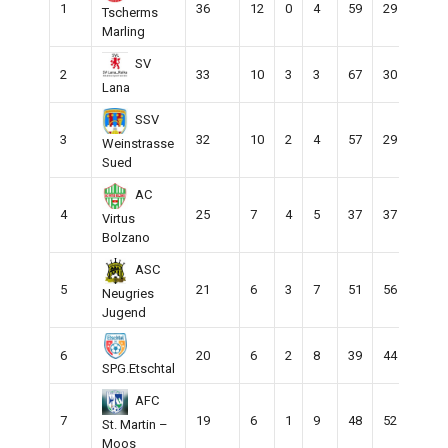
1
36
12
0
4
59
29
30
Tscherms
Marling
SV
2
33
10
3
3
67
30
37
Lana
SSV
3
32
10
2
4
57
29
28
Weinstrasse
Sued
AC
4
25
7
4
5
37
37
0
Virtus
Bolzano
ASC
5
21
6
3
7
51
56
-5
Neugries
Jugend
6
20
6
2
8
39
44
-5
SPG.Etschtal
AFC
7
19
6
1
9
48
52
-4
St. Martin –
Moos