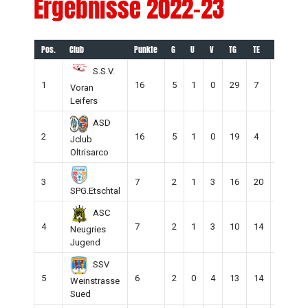
Ergebnisse 2022-23
Pos.
Club
Punkte
G
U
V
TG
TE
+/-
S.S.V.
1
16
5
1
0
29
7
22
Voran
Leifers
ASD
2
16
5
1
0
19
4
15
Jclub
Oltrisarco
3
7
2
1
3
16
20
-4
SPG.Etschtal
ASC
4
7
2
1
3
10
14
-4
Neugries
Jugend
SSV
5
6
2
0
4
13
14
-1
Weinstrasse
Sued