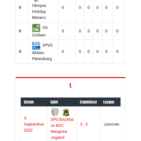
Olimpia
8
0
0
0
0
0
0
0
Holiday
Merano
SG
8
0
0
0
0
0
0
0
Schlern
SPVG
8
0
0
0
0
0
0
0
Aldein-
Petersberg
1.
Datum
Spiel
Ergebnisse
League
Saison
9.
SPG.Etschtal
2022-
September
3 - 3
Junioren
vs ASC
2023
2022
Neugries
Jugend