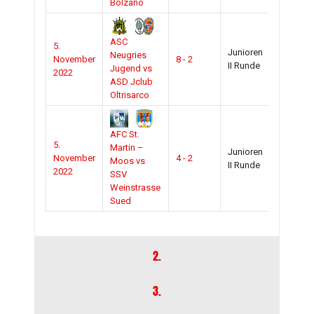
Bolzano
ASC
5.
Junioren
2022-
Neugries
November
8 - 2
II Runde
2023
Jugend vs
2022
ASD Jclub
Oltrisarco
AFC St.
5.
Martin –
Junioren
2022-
November
4 - 2
Moos vs
II Runde
2023
2022
SSV
Weinstrasse
Sued
2.
3.