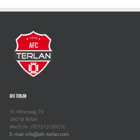
AFC TERLAN
St. Peterweg 79
39018 Terlan
MwSt.Nr.: IT01513790210
E-mail: info@afc-terlan.com