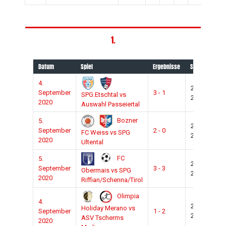
1.
Datum
Spiel
Ergebnisse
Saison
Spi
4.
2020-
September
3 - 1
Te
SPG.Etschtal vs
2021
2020
Auswahl Passeiertal
Bozner
5.
2020-
September
2 - 0
BZ
FC Weiss vs SPG
2021
2020
Ultental
FC
5.
2020-
September
3 - 3
Ob
Obermais vs SPG
2021
2020
Riffian/Schenna/Tirol
Olimpia
4.
2020-
Holiday Merano vs
September
1 - 2
MR
2021
ASV Tscherms
2020