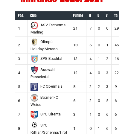
Pos.
Club
Punkte
G
U
V
TG
TE
ASV Tscherms
1
21
7
0
0
29
7
Marling
Olimpia
2
18
6
0
1
46
6
Holiday Merano
SPG.Etschtal
3
13
4
1
2
16
13
Auswahl
4
12
4
0
3
22
11
Passeiertal
FC Obermais
5
8
2
2
3
9
15
Bozner FC
6
6
2
0
5
6
23
Weiss
SPG Ultental
7
3
1
0
6
6
26
SPG
8
1
0
1
6
6
39
Riffian/Schenna/Tirol