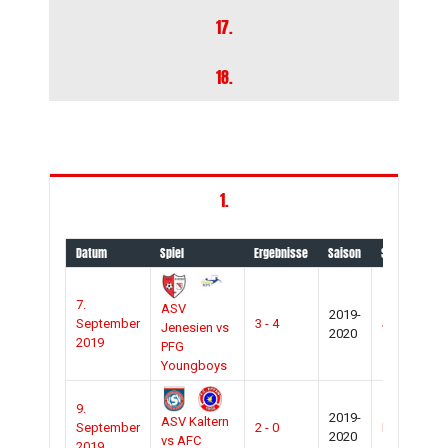
17.
18.
1.
Datum
Spiel
Ergebnisse
Saison
Spielort
7.
ASV
2019-
September
3 - 4
Jenesien
Jenesien vs
2020
2019
PFG
Youngboys
9.
2019-
ASV Kaltern
September
2 - 0
Kaltern/alte
2020
vs AFC
2019