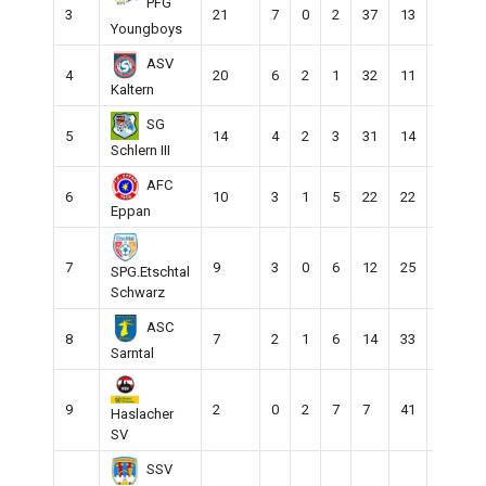
PFG
3
21
7
0
2
37
13
24
Youngboys
ASV
4
20
6
2
1
32
11
21
Kaltern
SG
5
14
4
2
3
31
14
17
Schlern III
AFC
6
10
3
1
5
22
22
0
Eppan
7
9
3
0
6
12
25
-13
SPG.Etschtal
Schwarz
ASC
8
7
2
1
6
14
33
-19
Sarntal
9
2
0
2
7
7
41
-34
Haslacher
SV
SSV