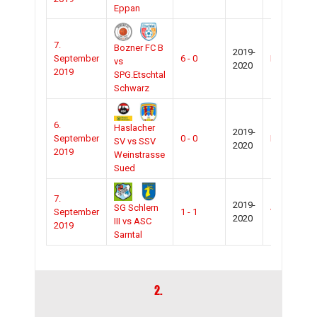
Eppan
7.
Bozner FC B
2019-
September
6 - 0
BZ/Talfer B
vs
2020
2019
SPG.Etschtal
Schwarz
6.
Haslacher
2019-
September
0 - 0
BZ/Lehrlin
SV vs SSV
2020
2019
Weinstrasse
Sued
7.
2019-
SG Schlern
September
1 - 1
Voels
2020
III vs ASC
2019
Sarntal
2.