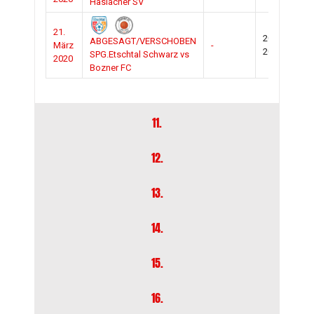
Haslacher SV
21.
2019-
ABGESAGT/VERSCHOBEN
März
-
Ter
2020
SPG.Etschtal Schwarz vs
2020
Bozner FC
11.
12.
13.
14.
15.
16.