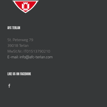
AFC TERLAN
St. Peterweg 79
39018 Terlan
MwSt.Nr.: IT01513790210
E-mail: info@afc-terlan.com
LIKE US ON FACEBOOK