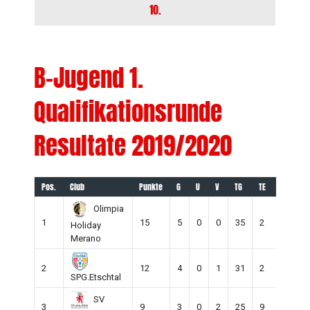
10.
B-Jugend 1.
Qualifikationsrunde
Resultate 2019/2020
Pos.
Club
Punkte
G
U
V
TG
TE
+/-
Olimpia
1
15
5
0
0
35
2
33
Holiday
Merano
2
12
4
0
1
31
2
29
SPG.Etschtal
SV
3
9
3
0
2
25
9
16