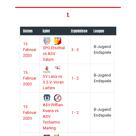
1.
Datum
Spiel
Ergebnisse
League
Saison
S
15.
B-Jugend
2019-
SPG.Etschtal
Februar
3 - 3
T
Endspiele
2020
vs ASV
2020
Salurn
15.
B-Jugend
2019-
SV Lana vs
Februar
1 - 2
L
Endspiele
2020
S.S.V. Voran
2020
Leifers
ASV Riffian-
15.
B-Jugend
2019-
Kuens vs
Februar
1 - 2
R
Endspiele
2020
ASV
2020
Tscherms
Marling