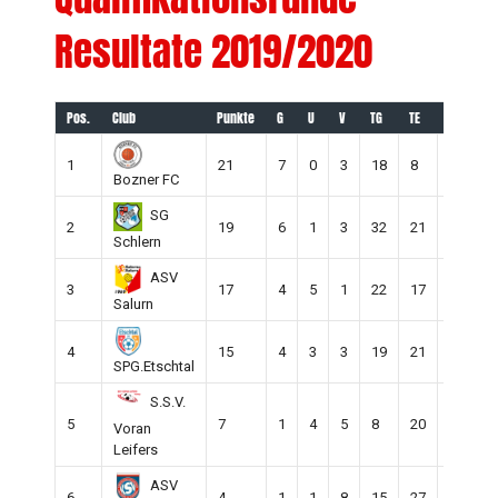
Resultate 2019/2020
Pos.
Club
Punkte
G
U
V
TG
TE
+/-
1
21
7
0
3
18
8
10
Bozner FC
SG
2
19
6
1
3
32
21
11
Schlern
ASV
3
17
4
5
1
22
17
5
Salurn
4
15
4
3
3
19
21
-2
SPG.Etschtal
S.S.V.
5
7
1
4
5
8
20
-12
Voran
Leifers
ASV
6
4
1
1
8
15
27
-12