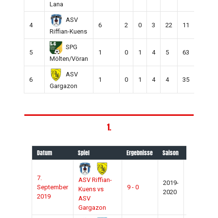
Lana
ASV
4
6
2
0
3
22
11
11
Riffian-Kuens
SPG
5
1
0
1
4
5
63
-58
Mölten/Vöran
ASV
6
1
0
1
4
4
35
-31
Gargazon
1.
Datum
Spiel
Ergebnisse
Saison
Spielort
7.
ASV Riffian-
2019-
September
9 - 0
Riffian
Kuens vs
2020
2019
ASV
Gargazon