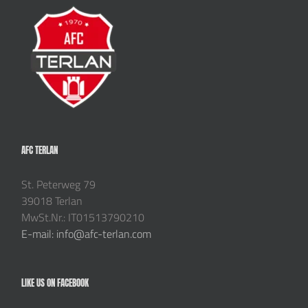
AFC TERLAN
St. Peterweg 79
39018 Terlan
MwSt.Nr.: IT01513790210
E-mail: info@afc-terlan.com
LIKE US ON FACEBOOK