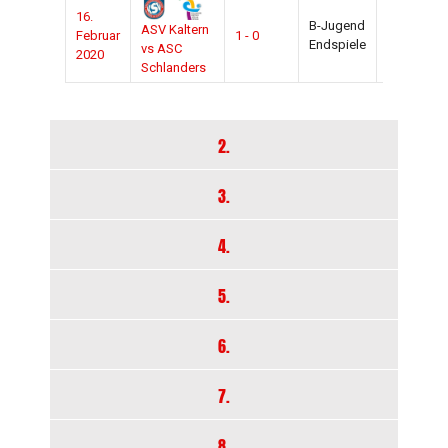
16.
B-Jugend
2019-
ASV Kaltern
Februar
1 - 0
K
Endspiele
2020
vs ASC
2020
Schlanders
2.
3.
4.
5.
6.
7.
8.