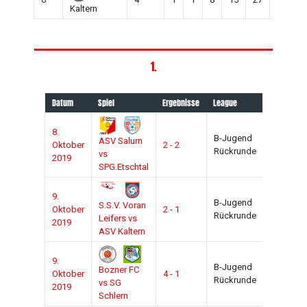
Kaltern
1.
Datum
Spiel
Ergebnisse
League
Saison
8.
B-Jugend
2019-
ASV Salurn
Oktober
2 - 2
Rückrunde
2020
vs
2019
SPG.Etschtal
9.
B-Jugend
2019-
S.S.V. Voran
Oktober
2 - 1
Rückrunde
2020
Leifers vs
2019
ASV Kaltern
9.
B-Jugend
2019-
Bozner FC
Oktober
4 - 1
Rückrunde
2020
vs SG
2019
Schlern