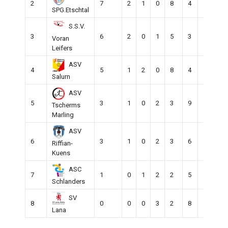
2
7
2
1
0
8
4
4
3
SPG.Etschtal
S.S.V.
3
6
2
0
1
5
3
2
3
Voran
Leifers
ASV
4
5
1
2
0
8
4
4
3
Salurn
ASV
5
3
1
0
2
3
9
-6
3
Tscherms
Marling
ASV
6
3
1
0
2
3
6
-3
3
Riffian-
Kuens
ASC
7
1
0
1
2
2
5
-3
3
Schlanders
SV
8
0
0
0
3
2
8
-6
3
Lana