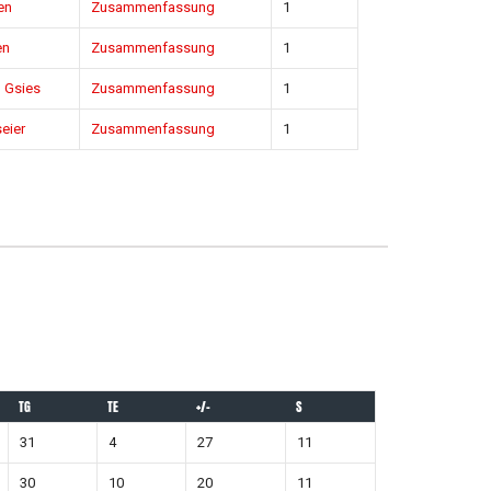
en
Zusammenfassung
1
en
Zusammenfassung
1
l Gsies
Zusammenfassung
1
eier
Zusammenfassung
1
TG
TE
+/-
S
31
4
27
11
30
10
20
11