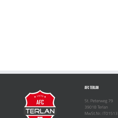
AFC TERLAN
St. Peterweg 79
39018 Terlan
MwSt.Nr.: IT0151