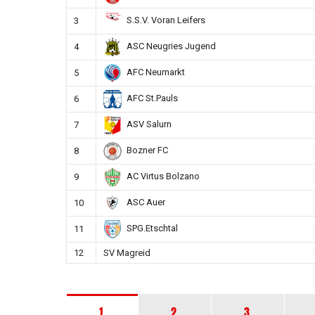
S.S.V. Voran Leifers
3
ASC Neugries Jugend
4
AFC Neumarkt
5
AFC St.Pauls
6
ASV Salurn
7
Bozner FC
8
AC Virtus Bolzano
9
ASC Auer
10
SPG.Etschtal
11
12
SV Magreid
1.
2.
3.