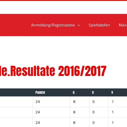
Anmeldung/Registrazione
Spieltabellen
Man
e.Resultate 2016/2017
Punkte
G
U
V
24
8
0
1
24
8
0
1
24
8
0
1