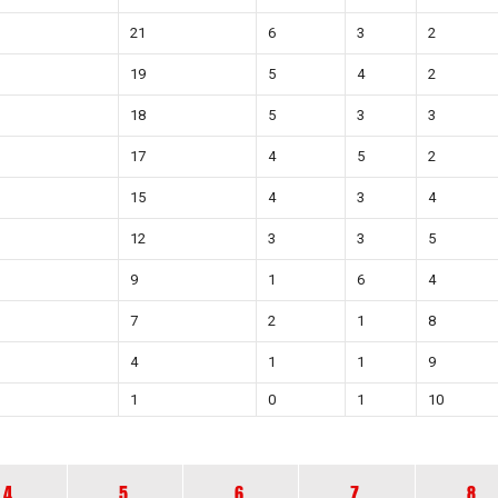
21
6
3
2
19
5
4
2
18
5
3
3
17
4
5
2
15
4
3
4
12
3
3
5
9
1
6
4
7
2
1
8
4
1
1
9
1
0
1
10
4.
5.
6.
7.
8.