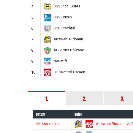
SSV Pichl Gsies
4
SSV Brixen
5
SPG.Etschtal
6
Auswahl Ridnaun
7
AC Virtus Bolzano
8
Neustift
9
CF Südtirol Damen
10
1.
2.
3.
Datum
Spiel
Auswahl Ridnaun vs C
25. März 2017