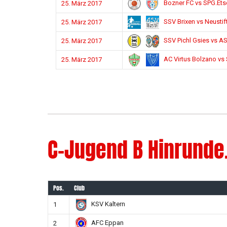
Bozner FC vs SPG.Ets
25. März 2017
SSV Brixen vs Neustif
25. März 2017
SSV Pichl Gsies vs AS
25. März 2017
AC Virtus Bolzano vs
25. März 2017
C-Jugend B Hinrunde
Pos.
Club
KSV Kaltern
1
AFC Eppan
2