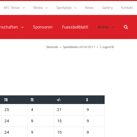
AFC Terlan
Media
Sportplatz
News
Gallery
Kontakt
nschaften
Sponsoren
Fuassbollblattl
Archiv
Startseite
>
Spieltabellen 2016/2017
>
C-Jugend B
TG
TE
+/-
S
25
4
21
9
24
9
15
9
24
9
15
9