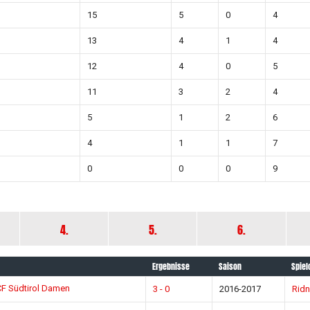
15
5
0
4
13
4
1
4
12
4
0
5
11
3
2
4
5
1
2
6
4
1
1
7
0
0
0
9
4.
5.
6.
Ergebnisse
Saison
Spiel
F Südtirol Damen
3 - 0
2016-2017
Rid