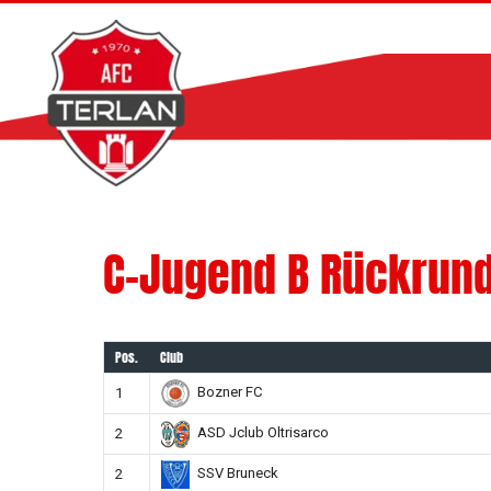
Zum
Inhalt
springen
C-Jugend B Rückrund
Pos.
Club
Bozner FC
1
ASD Jclub Oltrisarco
2
SSV Bruneck
2