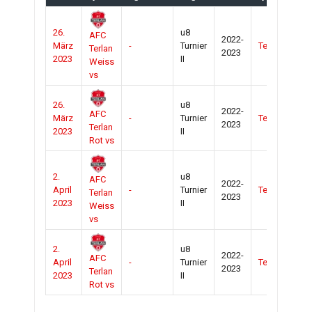
26.
u8
AFC
2022-
März
-
Turnier
Terlan
Zu
Terlan
2023
2023
II
Weiss
vs
26.
u8
2022-
AFC
März
-
Turnier
Terlan
Zu
2023
Terlan
2023
II
Rot vs
2.
u8
AFC
2022-
April
-
Turnier
Terlan
Zu
Terlan
2023
2023
II
Weiss
vs
2.
u8
2022-
AFC
April
-
Turnier
Terlan
Zu
2023
Terlan
2023
II
Rot vs