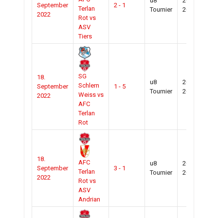
u8
2022-
September
2 - 1
Ste
Terlan
Tournier
2023
2022
Rot vs
ASV
Tiers
SG
18.
u8
2022-
Schlern
September
1 - 5
Ste
Tournier
2023
Weiss vs
2022
AFC
Terlan
Rot
18.
AFC
u8
2022-
September
3 - 1
Ste
Terlan
Tournier
2023
2022
Rot vs
ASV
Andrian