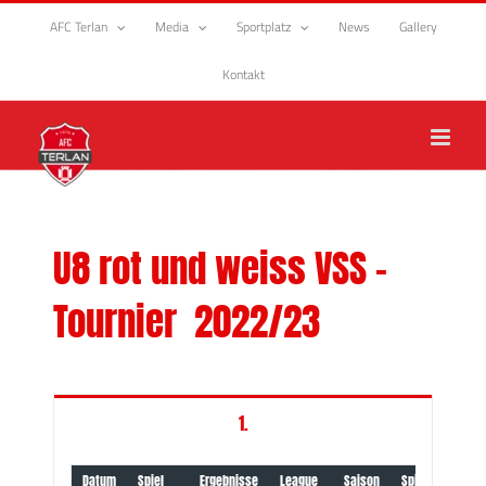
Zum
AFC Terlan
Media
Sportplatz
News
Gallery
Inhalt
springen
Kontakt
U8 rot und weiss VSS –
Tournier 2022/23
1.
Datum
Spiel
Ergebnisse
League
Saison
Spielort
Arti