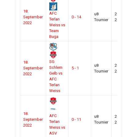
18.
AFC
u8
2022-
September
0 - 14
Ste
Terlan
Tournier
2023
2022
Weiss vs
Team
Buga
SG
18.
u8
2022-
Schlern
September
5 - 1
Ste
Tournier
2023
Gelb vs
2022
AFC
Terlan
Weiss
18.
AFC
u8
2022-
September
0 - 11
Ste
Terlan
Tournier
2023
2022
Weiss vs
ASV