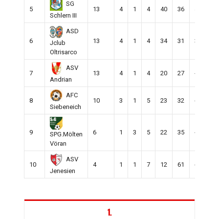
SG
5
13
4
1
4
40
36
4
9
Schlern III
ASD
6
13
4
1
4
34
31
3
9
Jclub
Oltrisarco
ASV
7
13
4
1
4
20
27
-7
9
Andrian
AFC
8
10
3
1
5
23
32
-9
9
Siebeneich
9
6
1
3
5
22
35
-13
9
SPG.Mölten
Vöran
ASV
10
4
1
1
7
12
61
-49
9
Jenesien
1.