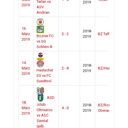
Terlan vs
2019
2019
ASV
Andrian
16.
2018-
März
3 - 2
BZ Talfer
Zu
Bozner FC
2019
2019
vs SG
Schlern III
14.
2018-
März
2 - 8
BZ/Haslach
Zu
Haslacher
2019
2019
SV vs FC
Suedtirol
ASD
18.
Jclub
2018-
BZ/Rosario
März
4 - 0
Zu
Oltrisarco
2019
Oberau
2019
vs ASC
Sarntal
gelb