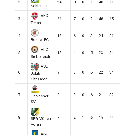
2
24
8
0
1
40
11
29
9
Schlern III
AFC
3
21
7
0
2
48
15
33
9
Terlan
4
18
6
0
3
24
21
3
9
Bozner FC
AFC
5
12
4
0
5
23
24
-1
9
Siebeneich
ASD
6
9
3
0
6
22
34
-12
9
Jclub
Oltrisarco
7
9
3
0
6
21
32
-11
9
Haslacher
SV
8
7
2
1
6
15
44
-29
9
SPG.Mölten
Vöran
ASC