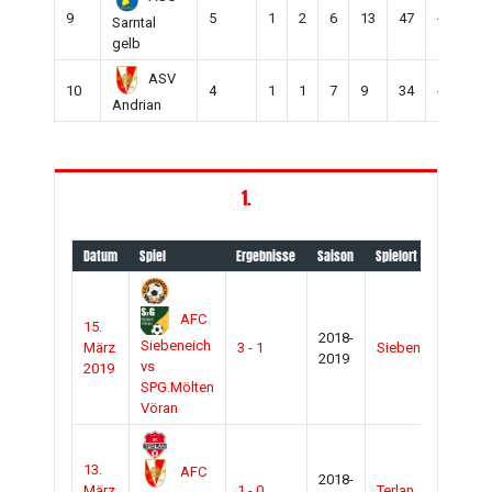
9
5
1
2
6
13
47
-34
9
Sarntal
gelb
ASV
10
4
1
1
7
9
34
-25
9
Andrian
1.
Datum
Spiel
Ergebnisse
Saison
Spielort
Art
AFC
15.
2018-
Siebeneich
März
3 - 1
Siebeneich
Zu
2019
vs
2019
SPG.Mölten
Vöran
13.
AFC
2018-
März
1 - 0
Terlan
Zu