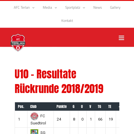
Zum
AFC Terlan
Media
Sportplatz
News
Gallery
Inhalt
springen
Kontakt
U10 – Resultate
Rückrunde 2018/2019
Pos.
Club
Punkte
G
U
V
TG
TE
+/-
S
FC
1
24
8
0
1
66
19
47
9
Suedtirol
SG