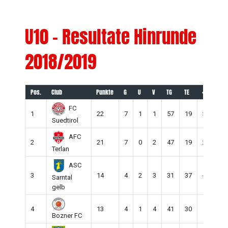
U10 – Resultate Hinrunde
2018/2019
Pos.
Club
Punkte
G
U
V
TG
TE
+/-
S
FC
1
22
7
1
1
57
19
38
9
Suedtirol
AFC
2
21
7
0
2
47
19
28
9
Terlan
ASC
3
14
4
2
3
31
37
-6
9
Sarntal
gelb
4
13
4
1
4
41
30
11
9
Bozner FC