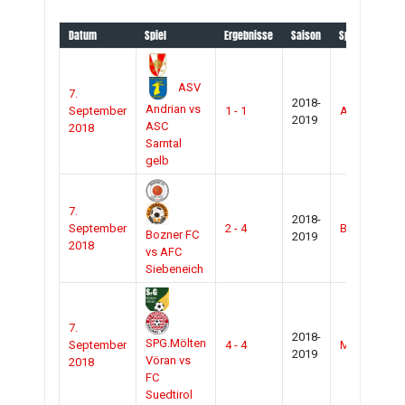
Datum
Spiel
Ergebnisse
Saison
Spielort
ASV
7.
2018-
Andrian vs
September
1 - 1
Andrian
2019
ASC
2018
Sarntal
gelb
7.
2018-
September
2 - 4
BZ/Sportcit
Bozner FC
2019
2018
vs AFC
Siebeneich
7.
2018-
SPG.Mölten
September
4 - 4
Mölten
2019
Vöran vs
2018
FC
Suedtirol