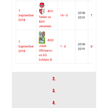
7.
AFC
2018-
September
14 - 0
Terlan
Terlan vs
2019
2018
ASV
Jenesien
ASD
7.
2018-
Jclub
September
1 - 6
BZ/Sportcit
2019
Oltrisarco
2018
vs SG
Schlern III
2.
3.
4.