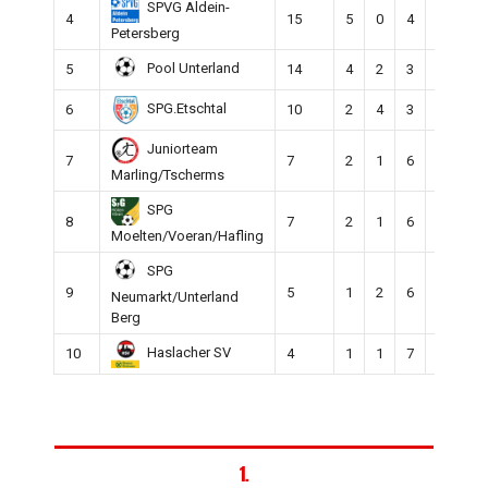
SPVG Aldein-
4
15
5
0
4
22
1
Petersberg
Pool Unterland
5
14
4
2
3
31
2
SPG.Etschtal
6
10
2
4
3
23
2
Juniorteam
7
7
2
1
6
17
3
Marling/Tscherms
SPG
8
7
2
1
6
13
2
Moelten/Voeran/Hafling
SPG
9
5
1
2
6
15
3
Neumarkt/Unterland
Berg
Haslacher SV
10
4
1
1
7
13
4
1.