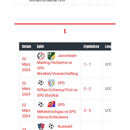
Riffian/Schenna/Tirol
1.
Datum
Spiel
Ergebnisse
League
Saiso
Juniorteam
22.
2023
Marling/Tscherms vs
März
1 - 1
U13
2024
SPG
2024
Moelten/Voeran/Hafling
SPG
22.
2023
März
2 - 2
U13
Riffian/Schenna/Tirol vs
2024
2024
SPG Etschtal
SPG
22.
2023
März
3 - 5
U13
Mittelvinschgau vs SPG
2024
2024
Glurns/Schluderns
Auswahl
23.