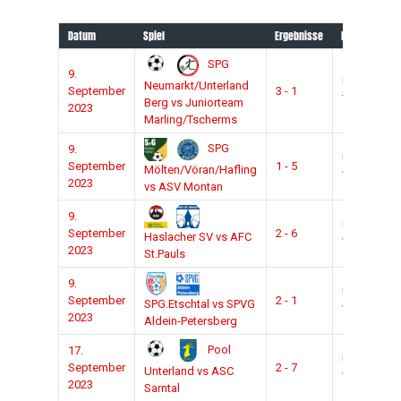
Datum
Spiel
Ergebnisse
League
Sa
SPG
9.
U13-
2
Neumarkt/Unterland
September
3 - 1
VSS
2
Berg vs Juniorteam
2023
Marling/Tscherms
SPG
9.
U13-
2
September
1 - 5
Mölten/Vöran/Hafling
VSS
2
2023
vs ASV Montan
9.
U13-
2
September
2 - 6
Haslacher SV vs AFC
VSS
2
2023
St.Pauls
9.
U13-
2
September
2 - 1
SPG.Etschtal vs SPVG
VSS
2
2023
Aldein-Petersberg
Pool
17.
U13-
2
September
2 - 7
Unterland vs ASC
VSS
2
2023
Sarntal