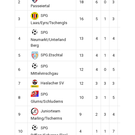
2
18
6
0
3
29
2
Passeiertal
SPG
3
16
5
1
3
31
3
Laas/Eyrs/Tschengls
SPG
4
13
4
1
4
20
2
Neumarkt/Unterland
Berg
SPG.Etschtal
5
13
4
1
4
19
2
SPG
6
12
4
0
5
28
2
Mittelvinschgau
Haslacher SV
7
12
3
3
3
24
2
SPG
8
10
3
1
5
29
2
Glurns/Schluderns
Juniorteam
9
9
2
3
4
22
2
Marling/Tscherms
SPG
10
4
1
1
7
18
4