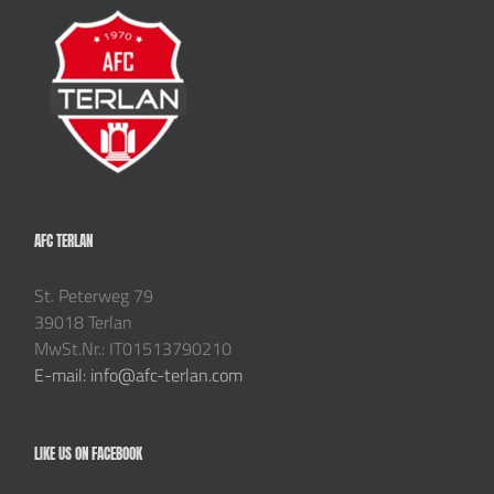
AFC TERLAN
St. Peterweg 79
39018 Terlan
MwSt.Nr.: IT01513790210
E-mail: info@afc-terlan.com
LIKE US ON FACEBOOK