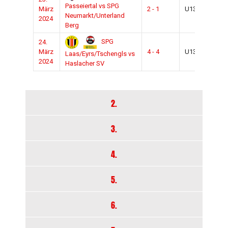
2023
Passeiertal vs SPG
März
2 - 1
U13
2024
Neumarkt/Unterland
2024
Berg
SPG
24.
2023
März
4 - 4
U13
Laas/Eyrs/Tschengls vs
2024
2024
Haslacher SV
2.
3.
4.
5.
6.