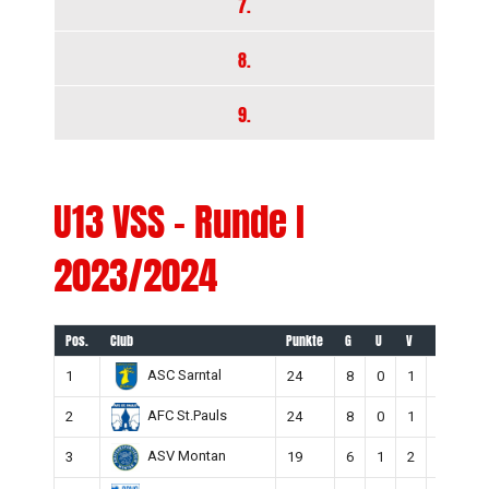
7.
8.
9.
U13 VSS – Runde I
2023/2024
Pos.
Club
Punkte
G
U
V
TG
TE
ASC Sarntal
1
24
8
0
1
44
1
AFC St.Pauls
2
24
8
0
1
40
1
ASV Montan
3
19
6
1
2
30
1