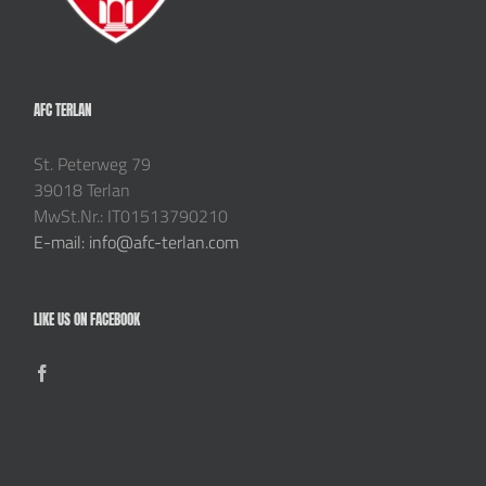
AFC TERLAN
St. Peterweg 79
39018 Terlan
MwSt.Nr.: IT01513790210
E-mail: info@afc-terlan.com
LIKE US ON FACEBOOK