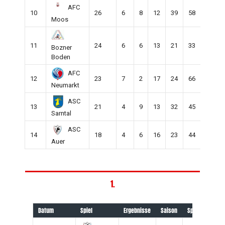
AFC
10
26
6
8
12
39
58
-19
Moos
11
24
6
6
13
21
33
-12
Bozner
Boden
AFC
12
23
7
2
17
24
66
-42
Neumarkt
ASC
13
21
4
9
13
32
45
-13
Sarntal
ASC
14
18
4
6
16
23
44
-21
Auer
1.
Datum
Spiel
Ergebnisse
Saison
Spielort
Art