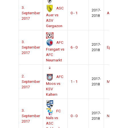
3.
ASC
2017-
September
0 - 1
Auer
Zu
Auer vs
2018
2017
ASV
Gargazon
3.
AFC
2017-
September
6 - 0
Eppan
Zu
Frangart vs
2018
2017
AFC
Neumarkt
2.
AFC
2017-
September
1 - 1
Moos
Zu
Moos vs
2018
2017
KSV
Kaltern
3.
FC
2017-
September
0 - 0
Nals
Zu
Nals vs
2018
2017
ASC