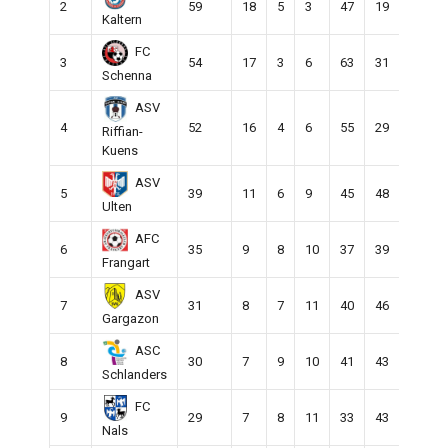
2
59
18
5
3
47
19
28
Kaltern
FC
3
54
17
3
6
63
31
32
Schenna
ASV
4
52
16
4
6
55
29
26
Riffian-
Kuens
ASV
5
39
11
6
9
45
48
-3
Ulten
AFC
6
35
9
8
10
37
39
-2
Frangart
ASV
7
31
8
7
11
40
46
-6
Gargazon
ASC
8
30
7
9
10
41
43
-2
Schlanders
FC
9
29
7
8
11
33
43
-10
Nals