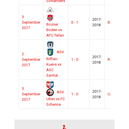
Schlanders
3.
2017-
September
0 - 1
Bozen
Zu
Bozner
2018
2017
Boden vs
AFC Terlan
ASV
2.
2017-
Riffian-
September
1 - 0
Riffian
Zu
2018
Kuens vs
2017
ASC
Sarntal
3.
2017-
ASV
September
1 - 0
Ulten
Zu
2018
Ulten vs FC
2017
Schenna
2.