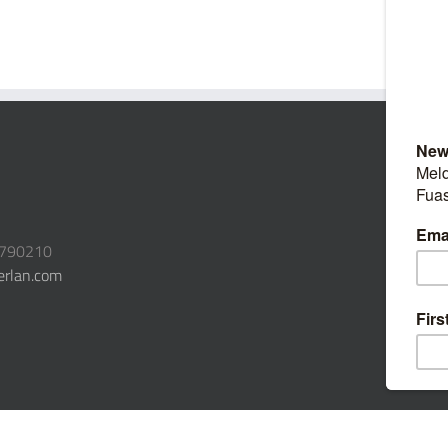
3790210
erlan.com