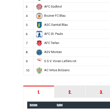
AFC Südtirol
3
Bozner FC Blau
4
ASC Sarntal Blau
5
AFC St. Pauls
6
AFC Terlan
7
ASV Montan
8
S.S.V. Voran Leifers rot
9
AC Virtus Bolzano
10
1.
2.
3.
Datum
Spiel