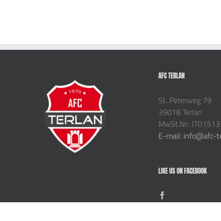
AFC TERLAN
St. Peterweg 79
39018 Terlan
MwSt.Nr.: IT0151
E-mail: info@afc-t
LIKE US ON FACEBOOK