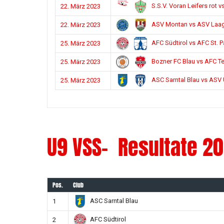
S.S.V. Voran Leifers rot 
22. März 2023
ASV Montan vs ASV Laa
22. März 2023
AFC Südtirol vs AFC St. P
25. März 2023
Bozner FC Blau vs AFC Te
25. März 2023
ASC Sarntal Blau vs ASV 
25. März 2023
U9 VSS- Resultate 2
Pos.
Club
ASC Sarntal Blau
1
AFC Südtirol
2