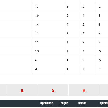
17
5
2
2
16
5
1
3
14
4
2
3
11
3
2
4
11
3
2
4
10
3
1
5
6
1
3
5
4
1
1
7
4.
5.
6.
Ergebnisse
League
Saison
Spielo