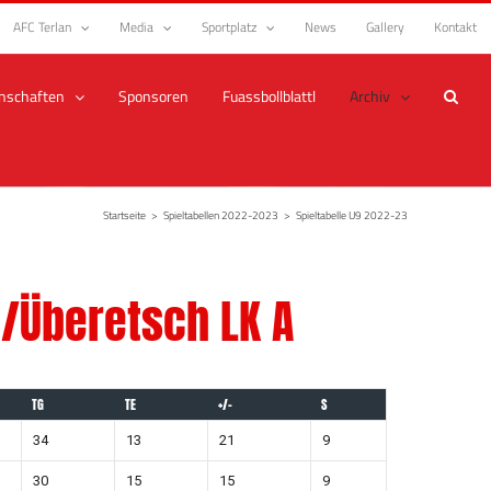
AFC Terlan
Media
Sportplatz
News
Gallery
Kontakt
nschaften
Sponsoren
Fuassbollblattl
Archiv
Startseite
>
Spieltabellen 2022-2023
>
Spieltabelle U9 2022-23
n/Überetsch LK A
TG
TE
+/-
S
34
13
21
9
30
15
15
9