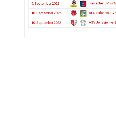
Haslacher SV vs A
9. September 2022
AFC Terlan vs SG 
10. September 2022
ASV Jenesien vs 
10. September 2022