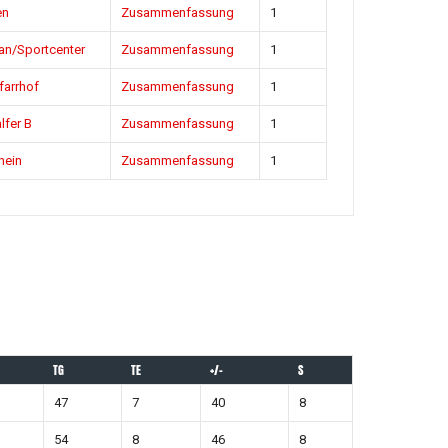
en
Zusammenfassung
1
an/Sportcenter
Zusammenfassung
1
farrhof
Zusammenfassung
1
lfer B
Zusammenfassung
1
hein
Zusammenfassung
1
TG
TE
+/-
S
47
7
40
8
54
8
46
8