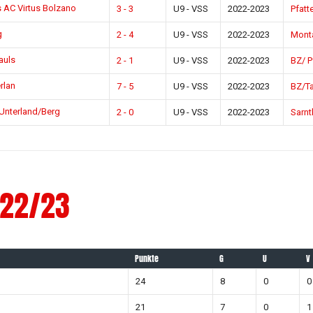
vs AC Virtus Bolzano
3 - 3
U9 - VSS
2022-2023
Pfatt
g
2 - 4
U9 - VSS
2022-2023
Mont
auls
2 - 1
U9 - VSS
2022-2023
BZ/ P
rlan
7 - 5
U9 - VSS
2022-2023
BZ/Ta
Unterland/Berg
2 - 0
U9 - VSS
2022-2023
Sarnt
022/23
Punkte
G
U
V
24
8
0
0
21
7
0
1