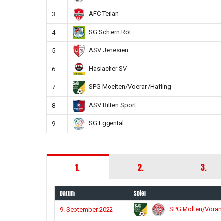
AFC Terlan
3
SG Schlern Rot
4
ASV Jenesien
5
Haslacher SV
6
SPG Moelten/Voeran/Hafling
7
ASV Ritten Sport
8
SG Eggental
9
1.
2.
3.
Datum
Spiel
SPG Mölten/Vöran/
9. September 2022