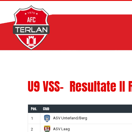
Zum
Inhalt
springen
U9 VSS- Resultate II
Pos.
Club
ASV Unterland/Berg
1
ASV Laag
2