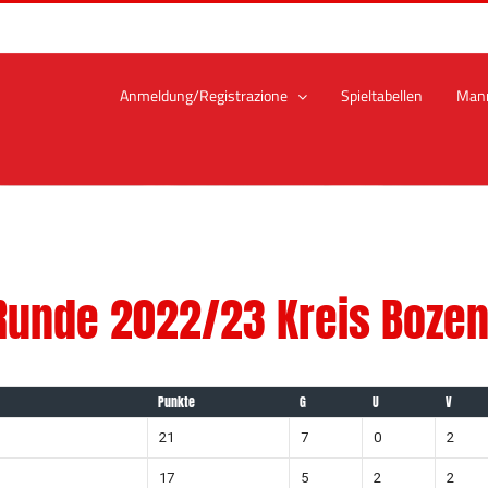
Anmeldung/Registrazione
Spieltabellen
Man
 Runde 2022/23 Kreis Boze
Punkte
G
U
V
21
7
0
2
17
5
2
2