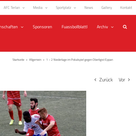
AFC Terlan
Media
Sportplatz
News
Gallery
Kontakt
nschaften
Sponsoren
Fuassbollblattl
Archiv
Startseite
>
Allgemein
>
1 – 2 Niederlage im Pokalspiel gegen Oberligist Eppan
Zurück
Vor