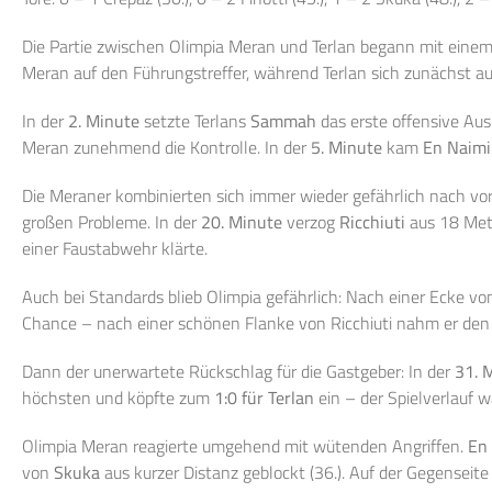
Die Partie zwischen Olimpia Meran und Terlan begann mit einem 
Meran auf den Führungstreffer, während Terlan sich zunächst au
In der
2. Minute
setzte Terlans
Sammah
das erste offensive Aus
Meran zunehmend die Kontrolle. In der
5. Minute
kam
En Naimi
Die Meraner kombinierten sich immer wieder gefährlich nach vo
großen Probleme. In der
20. Minute
verzog
Ricchiuti
aus 18 Mete
einer Faustabwehr klärte.
Auch bei Standards blieb Olimpia gefährlich: Nach einer Ecke v
Chance – nach einer schönen Flanke von Ricchiuti nahm er den Bal
Dann der unerwartete Rückschlag für die Gastgeber: In der
31. 
höchsten und köpfte zum
1:0 für Terlan
ein – der Spielverlauf w
Olimpia Meran reagierte umgehend mit wütenden Angriffen.
En
von
Skuka
aus kurzer Distanz geblockt (36.). Auf der Gegenseit