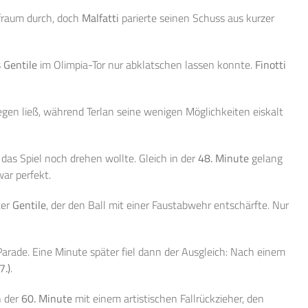
fraum durch, doch
Malfatti
parierte seinen Schuss aus kurzer
s
Gentile
im Olimpia-Tor nur abklatschen lassen konnte.
Finotti
egen ließ, während Terlan seine wenigen Möglichkeiten eiskalt
das Spiel noch drehen wollte. Gleich in der
48. Minute
gelang
war perfekt.
ter
Gentile
, der den Ball mit einer Faustabwehr entschärfte. Nur
rade. Eine Minute später fiel dann der Ausgleich: Nach einem
7.)
.
n der
60. Minute
mit einem artistischen Fallrückzieher, den