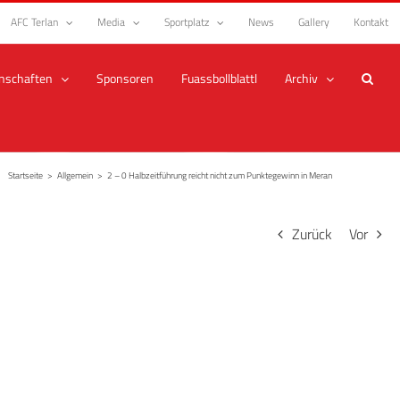
AFC Terlan
Media
Sportplatz
News
Gallery
Kontakt
nschaften
Sponsoren
Fuassbollblattl
Archiv
Startseite
>
Allgemein
>
2 – 0 Halbzeitführung reicht nicht zum Punktegewinn in Meran
Zurück
Vor