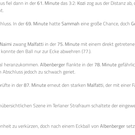
us fiel dann in der
61. Minute
das 3:2:
Kozi
zog aus der Distanz ab, 
t.
hluss. In der
69. Minute
hatte
Sammah
eine große Chance, doch
G
 Naimi
zwang
Malfatti
in der
75. Minute
mit einem direkt getretene
konnte den Ball nur zur Ecke abwehren (77.).
nmal heranzukommen.
Albenberger
flankte in der
78. Minute
gefährlic
n Abschluss jedoch zu schwach geriet.
rüfte in der
87. Minute
erneut den starken
Malfatti
, der mit einer
unübersichtlichen Szene im Terlaner Strafraum schaltete der einge
nheit zu verkürzen, doch nach einem Eckball von
Albenberger
setz