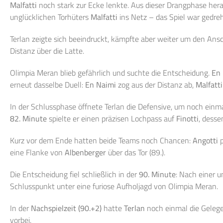
Malfatti
noch stark zur Ecke lenkte. Aus dieser Drangphase hera
unglücklichen Torhüters
Malfatti
ins Netz – das Spiel war gedreh
Terlan zeigte sich beeindruckt, kämpfte aber weiter um den Ansc
Distanz über die Latte.
Olimpia Meran blieb gefährlich und suchte die Entscheidung.
En
erneut dasselbe Duell:
En Naimi
zog aus der Distanz ab,
Malfatti
In der Schlussphase öffnete Terlan die Defensive, um noch ei
82. Minute
spielte er einen präzisen Lochpass auf
Finotti
, desse
Kurz vor dem Ende hatten beide Teams noch Chancen:
Angotti
p
eine Flanke von
Albenberger
über das Tor (89.).
Die Entscheidung fiel schließlich in der
90. Minute
: Nach einer 
Schlusspunkt unter eine furiose Aufholjagd von Olimpia Meran.
In der
Nachspielzeit (90.+2)
hatte
Terlan
noch einmal die Gelege
vorbei.