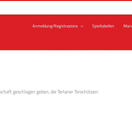
Anmeldung/Registrazione
Spieltabellen
Man
chaft geschlagen geben, die Terlaner Torschützen: