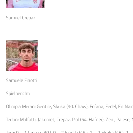
Samuel Crepaz
Samuele Finotti
Spielbericht:
Olimpia Meran: Gentile, Skuka (90. Chaw), Fofana, Fedel, En Naimi 
Terlan: Malfatti, Jakomet, Crepaz, Piol (54. Hafner), Zeni, Palese, 
Tore: 0 – 1 Crepaz (30.), 0 – 2 Finotti (45.), 1 – 2 Skuka (48.), 2 –