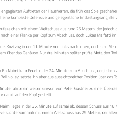
engagierten Auftreten der Hausherren, die früh das Spielgeschehen
f eine kompakte Defensive und gelegentliche Entlastungsangriffe v
rufezeichen mit einem Weitschuss aus rund 25 Metern, der jedoch d
nach einer Flanke per Kopf zum Abschluss, doch
Lukas Malfatti
im 
rne.
Kozi
zog in der
11. Minute
von links nach innen, doch sein Absch
rn über das Gehäuse. Nur drei Minuten später prüfte
Meta
den Ter
on
En Naimi
kam
Fedel
in der
24. Minute
zum Abschluss, der jedoch z
l volley, setzte ihn aber aus aussichtsreicher Position über das Tor
Minute
führte ein weiter Einwurf von
Peter Gostner
zu einer Überra
ar damit auf den Kopf gestellt.
 Naimi
legte in der
35. Minute
auf
Jamai
ab, dessen Schuss aus 18 Me
e versuchte
Sammah
mit einem Weitschuss aus 25 Metern, der allerdi