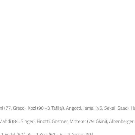
(77. Greco), Kozi (90.+3 Tafilaj), Angotti, Jamai (45. Sekali Saad), H
Mahdi (84. Singer), Finotti, Gostner, Mitterer (79. Gkini), Albenberger
 2 Fedel (57.), 3 – 2 Kozi (61.), 4 – 2 Greco (90.)