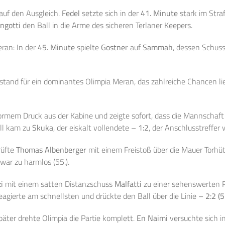
 auf den Ausgleich.
Fedel
setzte sich in der
41. Minute
stark im Stra
ngotti
den Ball in die Arme des sicheren Terlaner Keepers.
ran: In der
45. Minute
spielte
Gostner
auf
Sammah
, dessen Schus
nstand für ein dominantes Olimpia Meran, das zahlreiche Chancen li
rmem Druck aus der Kabine und zeigte sofort, dass die Mannschaft 
all kam zu
Skuka
, der eiskalt vollendete –
1:2
, der Anschlusstreffer 
üfte
Thomas Albenberger
mit einem Freistoß über die Mauer Torhü
war zu harmlos (55.).
i
mit einem satten Distanzschuss
Malfatti
zu einer sehenswerten Pa
eagierte am schnellsten und drückte den Ball über die Linie –
2:2 (5
äter drehte Olimpia die Partie komplett.
En Naimi
versuchte sich i