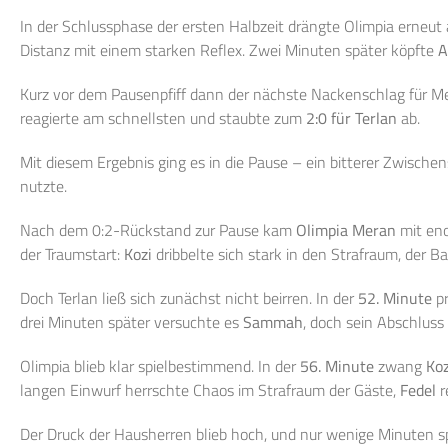
In der Schlussphase der ersten Halbzeit drängte Olimpia erneut
Distanz mit einem starken Reflex. Zwei Minuten später köpfte
A
Kurz vor dem Pausenpfiff dann der nächste Nackenschlag für Me
reagierte am schnellsten und staubte zum
2:0 für Terlan
ab.
Mit diesem Ergebnis ging es in die Pause – ein bitterer Zwische
nutzte.
Nach dem 0:2-Rückstand zur Pause kam
Olimpia Meran
mit eno
der Traumstart:
Kozi
dribbelte sich stark in den Strafraum, der B
Doch Terlan ließ sich zunächst nicht beirren. In der
52. Minute
pr
drei Minuten später versuchte es
Sammah
, doch sein Abschluss 
Olimpia blieb klar spielbestimmend. In der
56. Minute
zwang
Koz
langen Einwurf herrschte Chaos im Strafraum der Gäste,
Fedel
r
Der Druck der Hausherren blieb hoch, und nur wenige Minuten sp