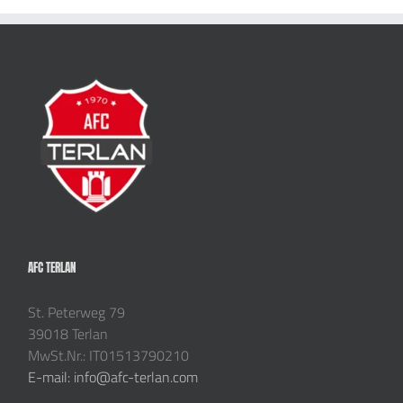
AFC TERLAN
St. Peterweg 79
39018 Terlan
MwSt.Nr.: IT01513790210
E-mail: info@afc-terlan.com