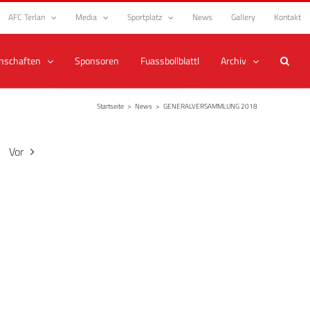
AFC Terlan
Media
Sportplatz
News
Gallery
Kontakt
nschaften
Sponsoren
Fuassbollblattl
Archiv
Startseite
>
News
>
GENERALVERSAMMLUNG 2018
Vor