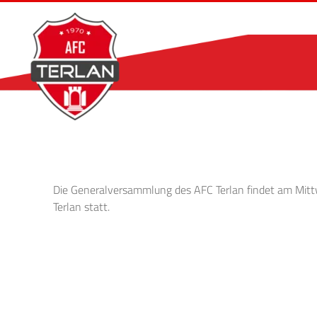
Zum
Inhalt
springen
Die Generalversammlung des AFC Terlan findet am Mitt
Terlan statt.