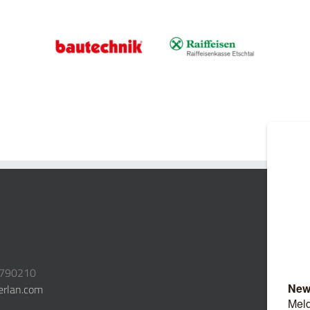
3790210
erlan.com