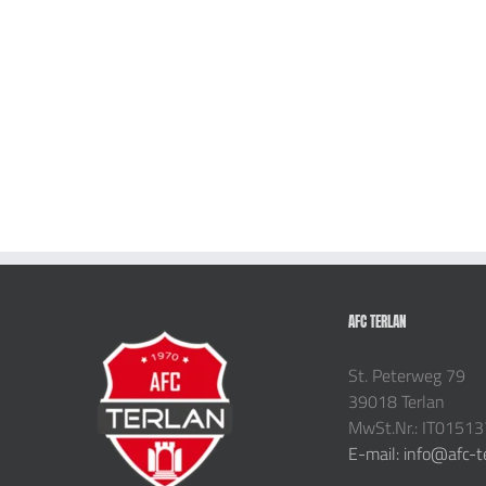
AFC TERLAN
St. Peterweg 79
39018 Terlan
MwSt.Nr.: IT0151
E-mail: info@afc-t