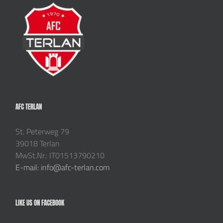
AFC TERLAN
St. Peterweg 79
39018 Terlan
MwSt.Nr.: IT01513790210
E-mail: info@afc-terlan.com
LIKE US ON FACEBOOK