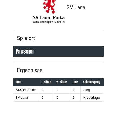
SV Lana
Spielort
Passeier
Ergebnisse
Club
1. Hälfte
2. Hälfte
Tore
Spielausgang
ASC Passeier
0
0
3
Sieg
SV Lana
0
0
2
Niederlage