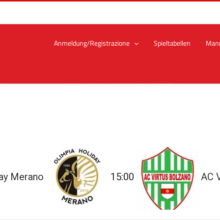
Anmeldung/Registrazione
Spieltabellen
Man
day Merano
15:00
AC V