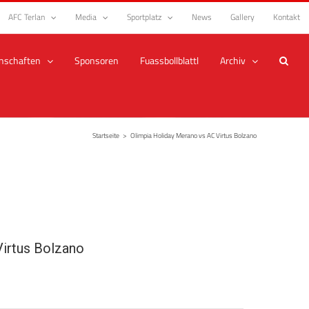
AFC Terlan
Media
Sportplatz
News
Gallery
Kontakt
nschaften
Sponsoren
Fuassbollblattl
Archiv
Startseite
>
Olimpia Holiday Merano vs AC Virtus Bolzano
irtus Bolzano