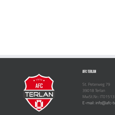
AFC TERLAN
St. Peterweg 79
39018 Terlan
MwSt.Nr.: IT0151
E-mail: info@afc-t