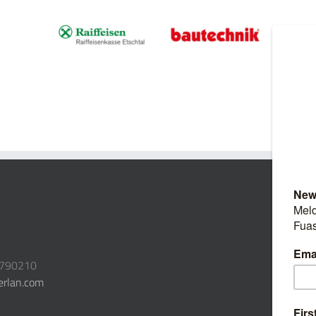
3790210
erlan.com