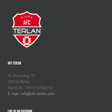
AFC TERLAN
St. Peterweg 79
39018 Terlan
MwSt.Nr.: IT01513790210
E-mail: info@afc-terlan.com
LIKE US ON FACEBOOK