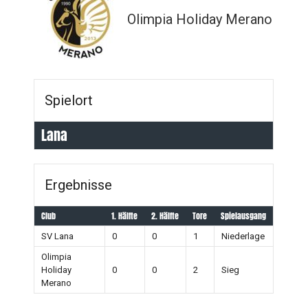
Olimpia Holiday Merano
Spielort
Lana
Ergebnisse
Club
1. Hälfte
2. Hälfte
Tore
Spielausgang
SV Lana
0
0
1
Niederlage
Olimpia
Holiday
0
0
2
Sieg
Merano