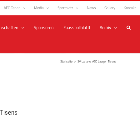
AFC Terlan
Media
Sportplatz
News
Gallery
Kontakt
nschaften
Sponsoren
Fuassbollblattl
Archiv
Startseite
>
SV Lana vs ASC Laugen Tisens
Tisens