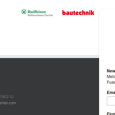
3790210
erlan.com