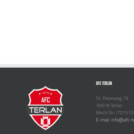
AFC TERLAN
St. Peterweg 79
39018 Terlan
MwSt.Nr.: IT0151
E-mail: info@afc-t