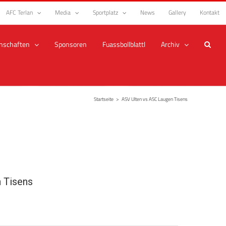
AFC Terlan
Media
Sportplatz
News
Gallery
Kontakt
nschaften
Sponsoren
Fuassbollblattl
Archiv
Startseite
>
ASV Ulten vs ASC Laugen Tisens
 Tisens