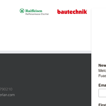
3790210
erlan.com