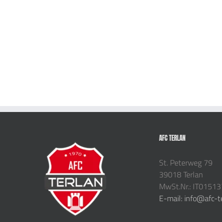
AFC TERLAN
St. Peterweg 79
39018 Terlan
MwSt.Nr.: IT0151
E-mail: info@afc-t