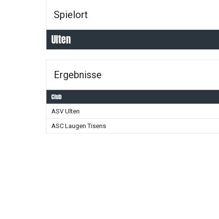
Spielort
Ulten
Ergebnisse
Club
ASV Ulten
ASC Laugen Tisens