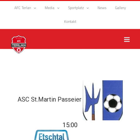
Zum
AFC Terlan
Media
Sportplatz
News
Gallery
Inhalt
springen
Kontakt
ASC St.Martin Passeier
15:00