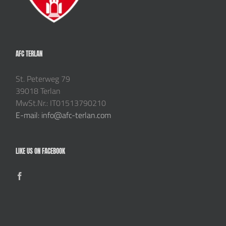
AFC TERLAN
St. Peterweg 79
39018 Terlan
MwSt.Nr.: IT01513790210
E-mail: info@afc-terlan.com
LIKE US ON FACEBOOK