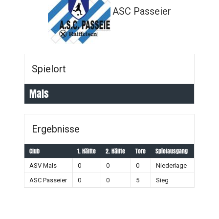
ASC Passeier
Spielort
Mals
Ergebnisse
Club
1. Hälfte
2. Hälfte
Tore
Spielausgang
ASV Mals
0
0
0
Niederlage
ASC Passeier
0
0
5
Sieg