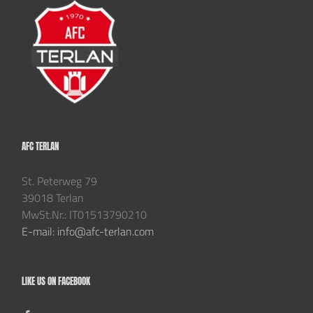
AFC TERLAN
St. Peterweg 79
39018 Terlan
MwSt.Nr.: IT01513790210
E-mail: info@afc-terlan.com
LIKE US ON FACEBOOK