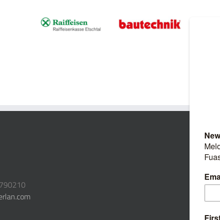
3790210
erlan.com