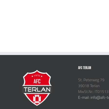
AFC TERLAN
St. Peterweg 79
39018 Terlan
MwSt.Nr.: IT0151
E-mail: info@afc-t