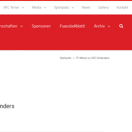
AFC Terlan
Media
Sportplatz
News
Gallery
Kontakt
nschaften
Sponsoren
Fuassbollblattl
Archiv
Startseite
>
FC Meran vs ASC Schlanders
nders