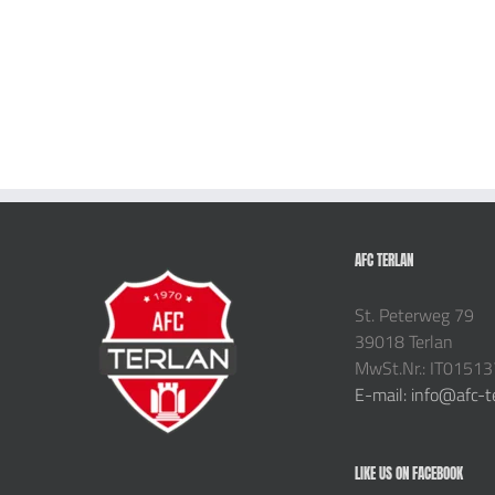
AFC TERLAN
St. Peterweg 79
39018 Terlan
MwSt.Nr.: IT0151
E-mail: info@afc-t
LIKE US ON FACEBOOK