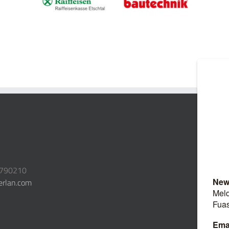
3790210
erlan.com