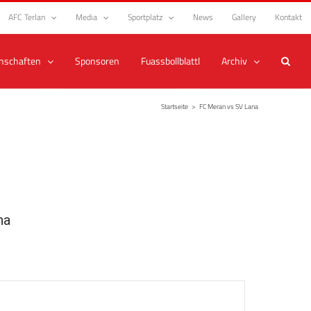
AFC Terlan
Media
Sportplatz
News
Gallery
Kontakt
nschaften
Sponsoren
Fuassbollblattl
Archiv
Startseite
>
FC Meran vs SV Lana
na