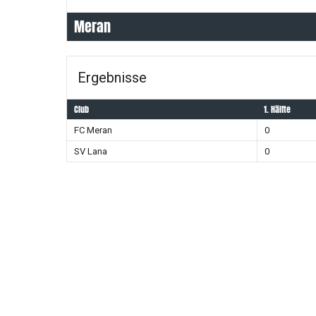
Meran
Ergebnisse
Club
1. Hälfte
FC Meran
0
SV Lana
0