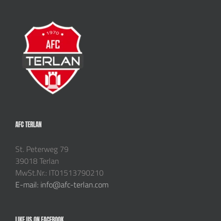
AFC TERLAN
St. Peterweg 79
39018 Terlan
MwSt.Nr.: IT01513790210
E-mail: info@afc-terlan.com
LIKE US ON FACEBOOK