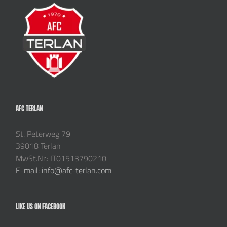
AFC TERLAN
St. Peterweg 79
39018 Terlan
MwSt.Nr.: IT01513790210
E-mail: info@afc-terlan.com
LIKE US ON FACEBOOK