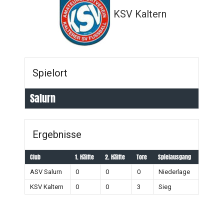
KSV Kaltern
Spielort
Salurn
Ergebnisse
Club
1. Hälfte
2. Hälfte
Tore
Spielausgang
ASV Salurn
0
0
0
Niederlage
KSV Kaltern
0
0
3
Sieg