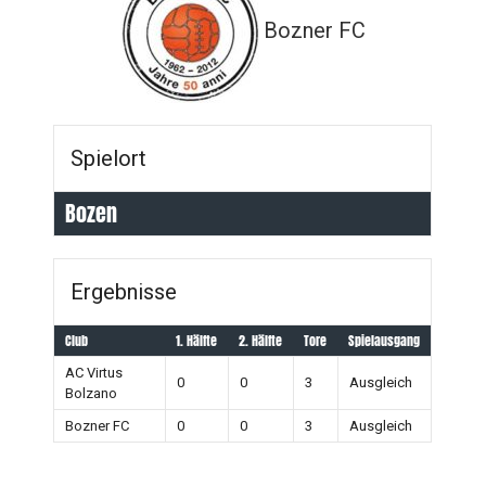
Bozner FC
Spielort
Bozen
Ergebnisse
Club
1. Hälfte
2. Hälfte
Tore
Spielausgang
AC Virtus
0
0
3
Ausgleich
Bolzano
Bozner FC
0
0
3
Ausgleich