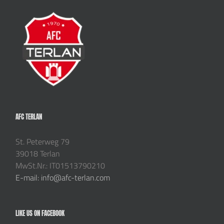
AFC TERLAN
St. Peterweg 79
39018 Terlan
MwSt.Nr.: IT01513790210
E-mail: info@afc-terlan.com
LIKE US ON FACEBOOK