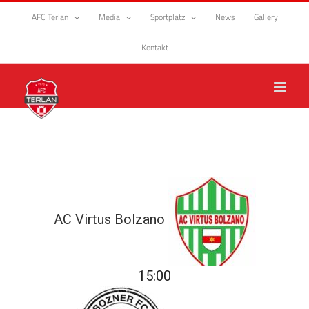
Zum
AFC Terlan
Media
Sportplatz
News
Gallery
Inhalt
springen
Kontakt
AC Virtus Bolzano
15:00