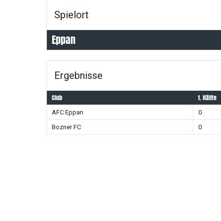
Spielort
Eppan
Ergebnisse
Club
1. Hälfte
AFC Eppan
0
Bozner FC
0