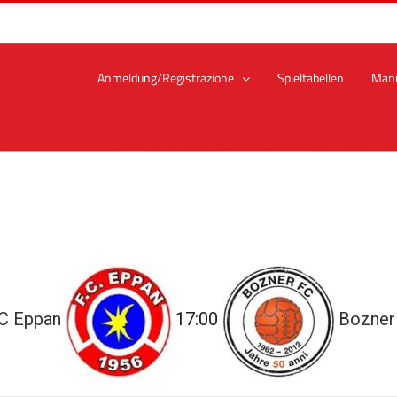
Anmeldung/Registrazione
Spieltabellen
Man
C Eppan
17:00
Bozner