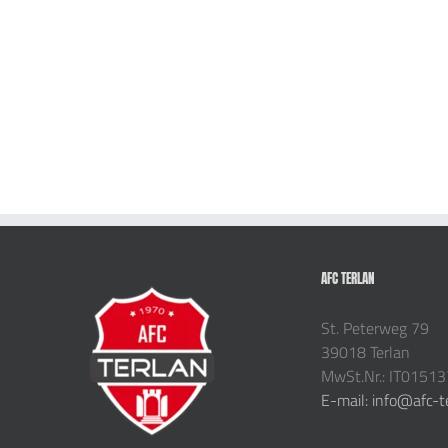
AFC TERLAN
St. Peterweg 79
39018 Terlan
MwSt.Nr.: IT0151
E-mail: info@afc-t