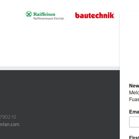
3790210
erlan.com