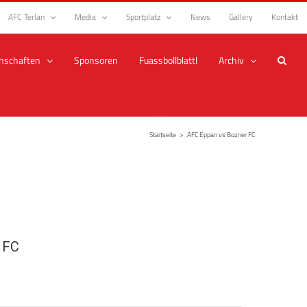
AFC Terlan
Media
Sportplatz
News
Gallery
Kontakt
nschaften
Sponsoren
Fuassbollblattl
Archiv
Startseite
>
AFC Eppan vs Bozner FC
 FC