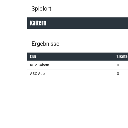
Spielort
Kaltern
Ergebnisse
Club
1. Hälfte
KSV Kaltern
0
ASC Auer
0