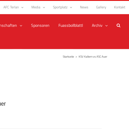
AFC Terlan
Media
Sportplatz
News
Gallery
Kontakt
nschaften
Sponsoren
Fuassbollblattl
Archiv
Startseite
>
KSV Kaltern vs ASC Auer
er