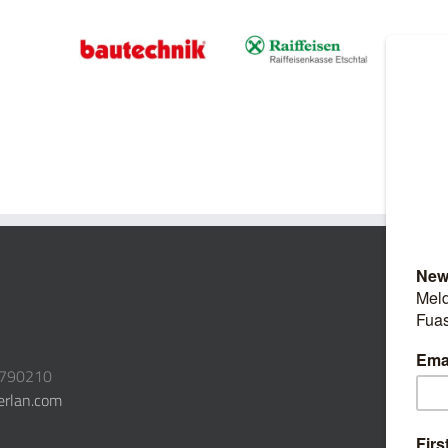
3790210
erlan.com