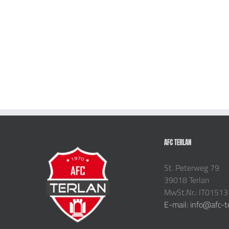
AFC TERLAN
St. Peterweg 79
39018 Terlan
MwSt.Nr.: IT0151
E-mail: info@afc-t