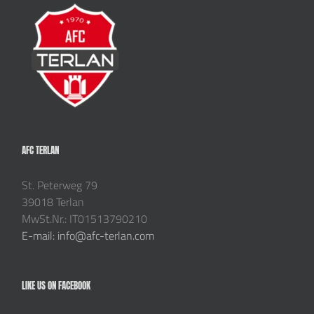
AFC TERLAN
St. Peterweg 79
39018 Terlan
MwSt.Nr.: IT01513790210
E-mail: info@afc-terlan.com
LIKE US ON FACEBOOK