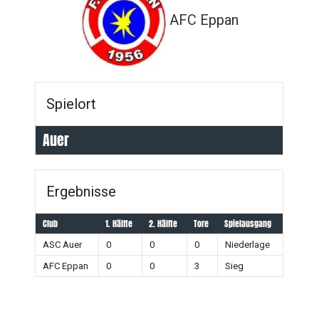
AFC Eppan
Spielort
Auer
Ergebnisse
Club
1. Hälfte
2. Hälfte
Tore
Spielausgang
ASC Auer
0
0
0
Niederlage
AFC Eppan
0
0
3
Sieg