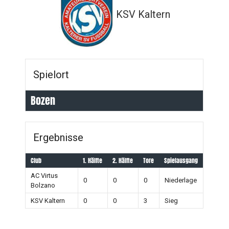
KSV Kaltern
Spielort
Bozen
Ergebnisse
Club
1. Hälfte
2. Hälfte
Tore
Spielausgang
AC Virtus
0
0
0
Niederlage
Bolzano
KSV Kaltern
0
0
3
Sieg