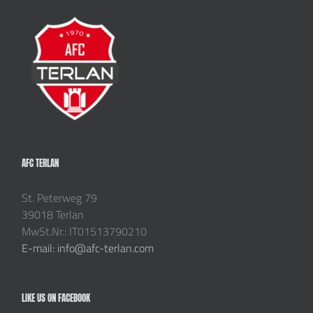
AFC TERLAN
St. Peterweg 79
39018 Terlan
MwSt.Nr.: IT01513790210
E-mail: info@afc-terlan.com
LIKE US ON FACEBOOK