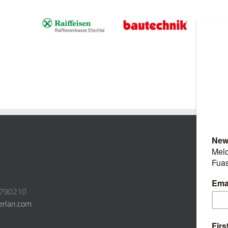
3790210
erlan.com