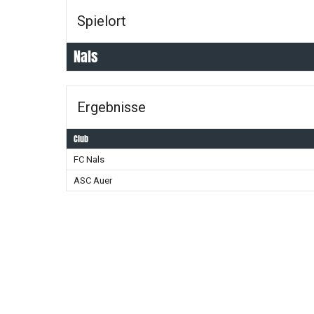
Spielort
Nals
Ergebnisse
Club
FC Nals
ASC Auer