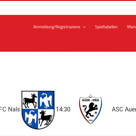
Anmeldung/Registrazione
Spieltabellen
Man
FC Nals
14:30
ASC Aue