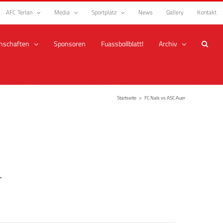
AFC Terlan
Media
Sportplatz
News
Gallery
Kontakt
nschaften
Sponsoren
Fuassbollblattl
Archiv
Startseite
>
FC Nals vs ASC Auer
r