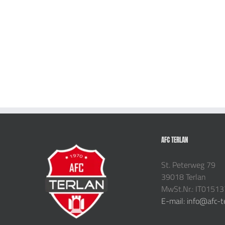
AFC TERLAN
St. Peterweg 79
39018 Terlan
MwSt.Nr.: IT0151
E-mail: info@afc-t