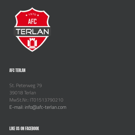
AFC TERLAN
St. Peterweg 79
39018 Terlan
MwSt.Nr.: IT01513790210
E-mail: info@afc-terlan.com
LIKE US ON FACEBOOK