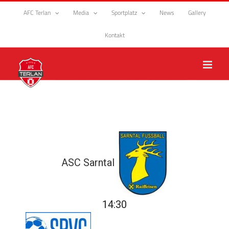
Zum
AFC Terlan
Media
Sportplatz
News
Gallery
Inhalt
springen
Kontakt
ASC Sarntal
14:30