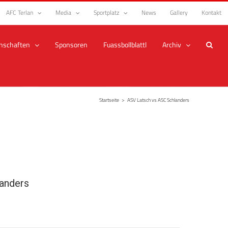
AFC Terlan
Media
Sportplatz
News
Gallery
Kontakt
nschaften
Sponsoren
Fuassbollblattl
Archiv
Startseite
>
ASV Latsch vs ASC Schlanders
anders