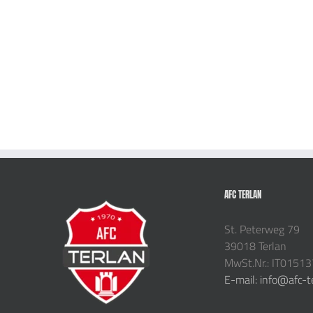
AFC TERLAN
St. Peterweg 79
39018 Terlan
MwSt.Nr.: IT0151
E-mail: info@afc-t