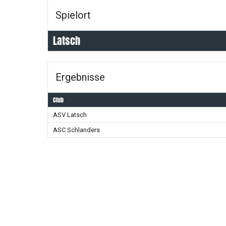
Spielort
Latsch
Ergebnisse
Club
ASV Latsch
ASC Schlanders