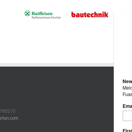
3790210
erlan.com