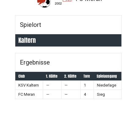
Spielort
Kaltern
Ergebnisse
Club
1. Hälfte
2. Hälfte
Tore
Spielausgang
KSV Kaltern
—
—
1
Niederlage
FC Meran
—
—
4
Sieg