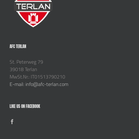
AFC TERLAN
St. Peterweg 79
39018 Terlan
MwSt.Nr.: IT01513790210
E-mail: info@afc-terlan.com
LIKE US ON FACEBOOK