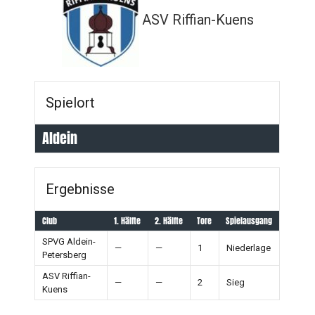
ASV Riffian-Kuens
Spielort
Aldein
Ergebnisse
Club
1. Hälfte
2. Hälfte
Tore
Spielausgang
SPVG Aldein-
—
—
1
Niederlage
Petersberg
ASV Riffian-
—
—
2
Sieg
Kuens