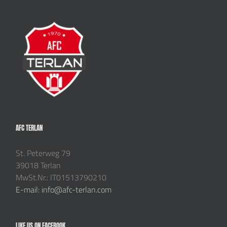
AFC TERLAN
St. Peterweg 79
39018 Terlan
MwSt.Nr.: IT01513790210
E-mail: info@afc-terlan.com
LIKE US ON FACEBOOK