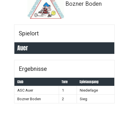
Bozner Boden
Spielort
Auer
Ergebnisse
Club
Tore
Spielausgang
ASC Auer
1
Niederlage
Bozner Boden
2
Sieg