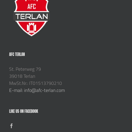
AFC TERLAN
St. Peterweg 79
39018 Terlan
MwSt.Nr.: IT01513790210
E-mail: info@afc-terlan.com
LIKE US ON FACEBOOK