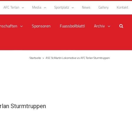
AFC Terlan
Media
Sportplatz
News
Gallery
Kontakt
nschaften
Sponsoren
Fuassbollblattl
Archiv
Startseite
>
ASC St.Martin Lokomotive vs AFC Terlan Sturmtruppen
rlan Sturmtruppen