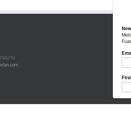
3790210
erlan.com
|
Öffentliche Beiträge
|
Admin