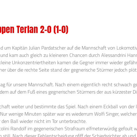
pen Terlan 2-0 (1-0)
nd um Kapitän Julian Pardatscher auf die Mannschaft von Lokomotiv
nd kam auch gleich zu kleineren Chancen durch Alessandrini Hanne
 kleine Unkonzentriertheiten kamen die Gegner immer wieder gefäh
r über die rechte Seite stand der gegnerische Stürmer jedoch plötz
g für unsere Mannschaft. Nach einem eigentlich recht schwach get
otzdem auf dem Fuß eines gegnerischen Stürmers der aus kürzester 
aft weiter und bestimmte das Spiel. Nach einem Eckball von der l
d. Nur wenige Minuten später war es wiederrum Wolfi Singer, welche
r den Ball wieder nicht im Tor unterbrachte.
tolini Randolf im gegenerischen Strafraum elfmeterwürdig gefoult w
en still. Nach dieser Fehlentscheidung pfiff der Schiedsrichter ab 