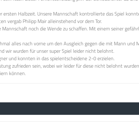
der ersten Halbzeit. Unsere Mannschaft kontrollierte das Spiel konn
en vergab Philipp Mair alleinstehend vor dem Tor.
 Mannschaft noch die Wende zu schaffen. Mit einem seiner gefährlic
hmal alles nach vorne um den Ausgleich gegen die mit Mann und Ma
nd wir wurden für unser super Spiel leider nicht belohnt.
gner und konnten in das spielentscheidene 2-0 erzielen.
tung zufrieden sein, wobei wir leider für diese nicht belohnt wurde
eiern können.