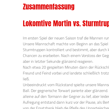
Zusammenfassung
Lokomtive Mortin vs. Sturmtrup
Im ersten Spiel der neuen Saison traf die Mannen ru
Unsere Mannschaft machte von Beginn an das Spiel u
Sturmtruppen kontrolliert und bestimmt, aber durch
Chancen zu erarbeiten. Nach einem Vorstoss der Gegne
aber in letzter Sekunde glänzend reagieren.
Nach etwa 20 gespielten Minuten dann der Rückschla
Freund und Feind vorbei und landete schließlich tr
ließ.
Unbeeindruckt vom Rückstand spielte unsere Mannsch
Ball. Der gegnerische Torwart parierte aber glänzen
alleine auf den Tormann der Gegner zu lief, aber leide
Aufregung entstand dann kurz vor der Pause, als Ber
von der Ersatzbank blieb die Pfeife des Unparteiisch