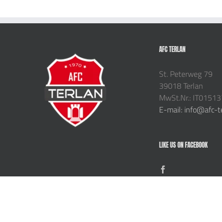
AFC TERLAN
St. Peterweg 79
39018 Terlan
MwSt.Nr.: IT0151
E-mail: info@afc-t
LIKE US ON FACEBOOK
Copyright 2024 AFC TERLAN | All Rights Reserved | Privacy |
Impressum