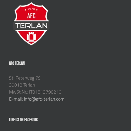
AFC TERLAN
St. Peterweg 79
39018 Terlan
MwSt.Nr.: IT01513790210
E-mail: info@afc-terlan.com
LIKE US ON FACEBOOK