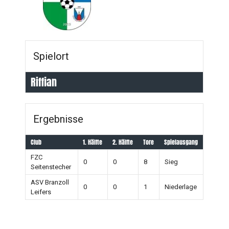
Spielort
Riffian
Ergebnisse
Club
1. Hälfte
2. Hälfte
Tore
Spielausgang
FZC
0
0
8
Sieg
Seitenstecher
ASV Branzoll
0
0
1
Niederlage
Leifers