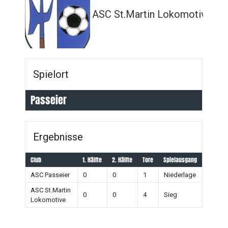
ASC St.Martin Lokomotive
Spielort
Passeier
Ergebnisse
Club
1. Hälfte
2. Hälfte
Tore
Spielausgang
ASC Passeier
0
0
1
Niederlage
ASC St.Martin
0
0
4
Sieg
Lokomotive