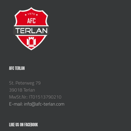
AFC TERLAN
St. Peterweg 79
39018 Terlan
MwSt.Nr.: IT01513790210
E-mail: info@afc-terlan.com
LIKE US ON FACEBOOK