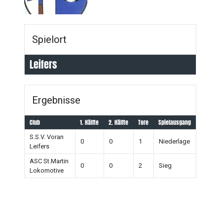
Spielort
Leifers
Ergebnisse
Club
1. Hälfte
2. Hälfte
Tore
Spielausgang
S.S.V. Voran
0
0
1
Niederlage
Leifers
ASC St.Martin
0
0
2
Sieg
Lokomotive