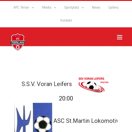
Zum
AFC Terlan
Media
Sportplatz
News
Gallery
Inhalt
springen
Kontakt
S.S.V. Voran Leifers
20:00
ASC St.Martin Lokomotive