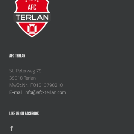
AFC TERLAN
St. Peterweg 79
39018 Terlan
MwSt.Nr.: IT01513790210
E-mail: info@afc-terlan.com
LIKE US ON FACEBOOK