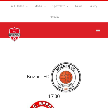
Zum
AFC Terlan
Media
Sportplatz
News
Gallery
Inhalt
springen
Kontakt
Bozner FC
17:00