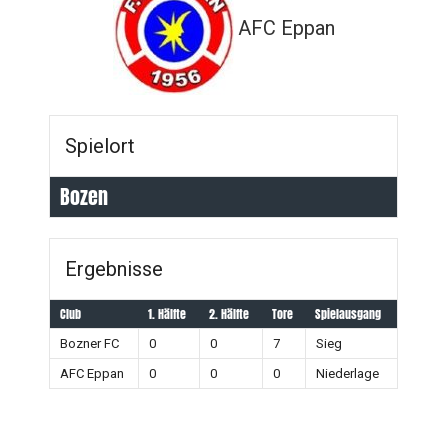
AFC Eppan
Spielort
Bozen
Ergebnisse
Club
1. Hälfte
2. Hälfte
Tore
Spielausgang
Bozner FC
0
0
7
Sieg
AFC Eppan
0
0
0
Niederlage