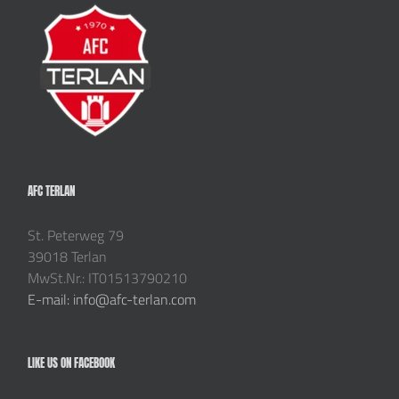
AFC TERLAN
St. Peterweg 79
39018 Terlan
MwSt.Nr.: IT01513790210
E-mail: info@afc-terlan.com
LIKE US ON FACEBOOK