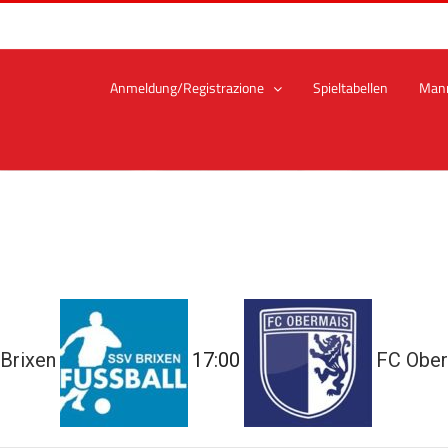
Anmeldung/Registrazione
Spieltabellen
Man
Brixen
17:00
FC Obe