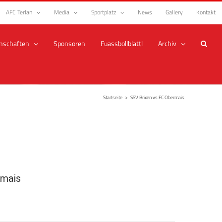
AFC Terlan
Media
Sportplatz
News
Gallery
Kontakt
nschaften
Sponsoren
Fuassbollblattl
Archiv
Startseite
>
SSV Brixen vs FC Obermais
rmais