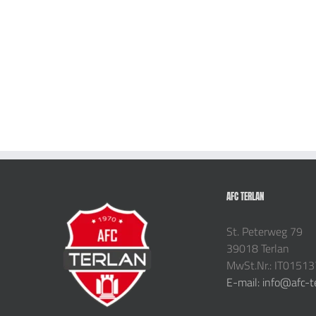
AFC TERLAN
St. Peterweg 79
39018 Terlan
MwSt.Nr.: IT0151
E-mail: info@afc-t