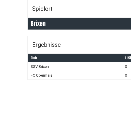
Spielort
Brixen
Ergebnisse
Club
1. Hä
SSV Brixen
0
FC Obermais
0