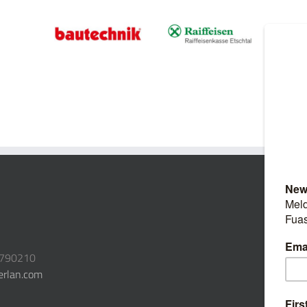
3790210
erlan.com