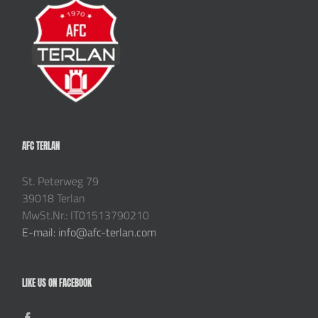
AFC TERLAN
St. Peterweg 79
39018 Terlan
MwSt.Nr.: IT01513790210
E-mail: info@afc-terlan.com
LIKE US ON FACEBOOK