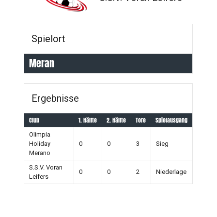
Spielort
Meran
Ergebnisse
Club
1. Hälfte
2. Hälfte
Tore
Spielausgang
Olimpia
Holiday
0
0
3
Sieg
Merano
S.S.V. Voran
0
0
2
Niederlage
Leifers