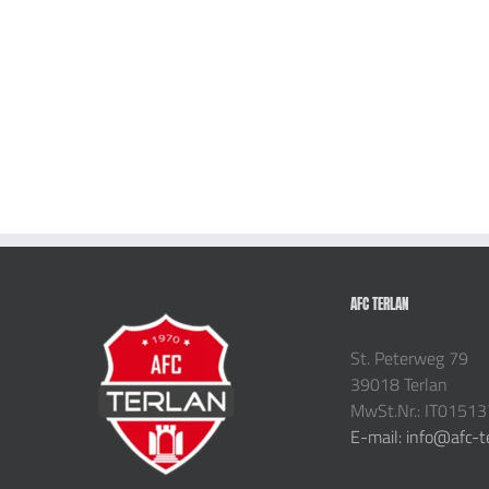
AFC TERLAN
St. Peterweg 79
39018 Terlan
MwSt.Nr.: IT0151
E-mail: info@afc-t