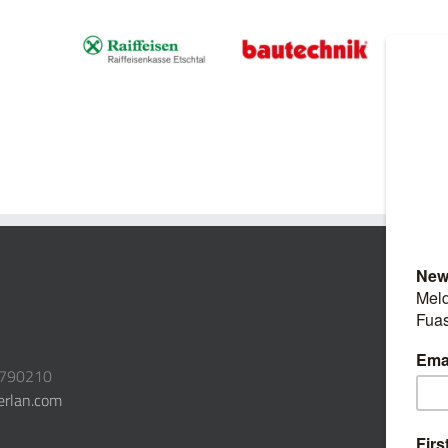
3790210
erlan.com