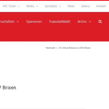
AFC Terlan
Media
Sportplatz
News
Gallery
Kontakt
nschaften
Sponsoren
Fuassbollblattl
Archiv
Startseite
>
AC Virtus Bolzano vs SSV Brixen
 Brixen