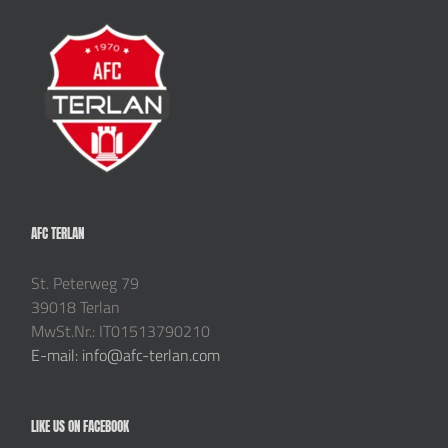
AFC TERLAN
St. Peterweg 79
39018 Terlan
MwSt.Nr.: IT01513790210
E-mail: info@afc-terlan.com
LIKE US ON FACEBOOK