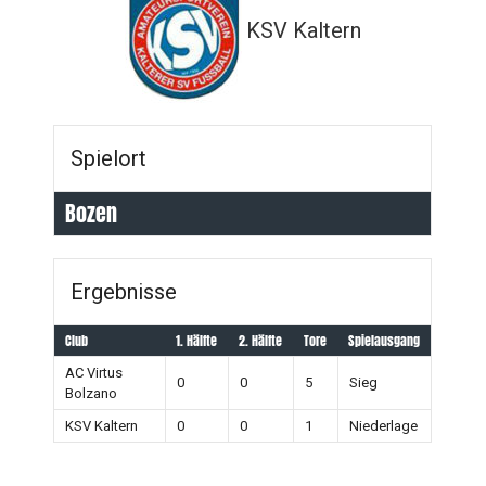
KSV Kaltern
Spielort
Bozen
Ergebnisse
Club
1. Hälfte
2. Hälfte
Tore
Spielausgang
AC Virtus
0
0
5
Sieg
Bolzano
KSV Kaltern
0
0
1
Niederlage