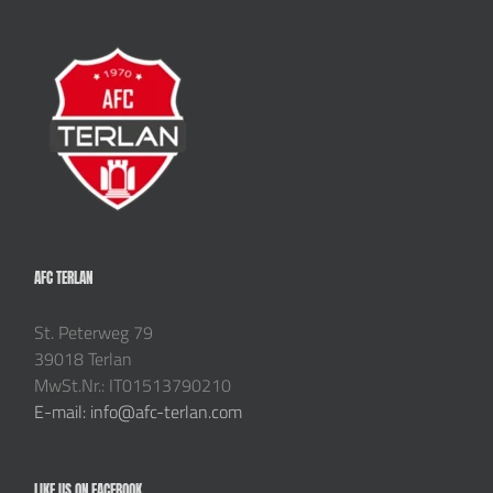
AFC TERLAN
St. Peterweg 79
39018 Terlan
MwSt.Nr.: IT01513790210
E-mail: info@afc-terlan.com
LIKE US ON FACEBOOK