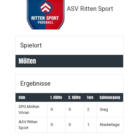
ASV Ritten Sport
Spielort
Mölten
Ergebnisse
Club
1. Hälfte
2. Hälfte
Tore
Spielausgang
SPG.Mölten
0
0
2
Sieg
Vöran
ASV Ritten
0
0
1
Niederlage
Sport