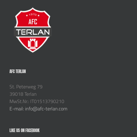
AFC TERLAN
St. Peterweg 79
39018 Terlan
MwSt.Nr.: IT01513790210
E-mail: info@afc-terlan.com
LIKE US ON FACEBOOK