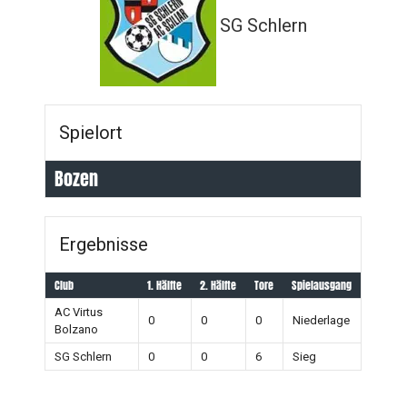
SG Schlern
Spielort
Bozen
Ergebnisse
Club
1. Hälfte
2. Hälfte
Tore
Spielausgang
AC Virtus
0
0
0
Niederlage
Bolzano
SG Schlern
0
0
6
Sieg