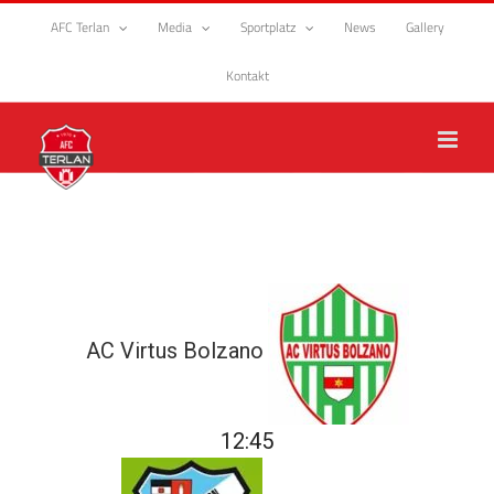
Zum
AFC Terlan
Media
Sportplatz
News
Gallery
Inhalt
springen
Kontakt
AC Virtus Bolzano
12:45