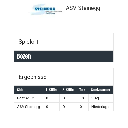
ASV Steinegg
Spielort
Bozen
Ergebnisse
Club
1. Hälfte
2. Hälfte
Tore
Spielausgang
Bozner FC
0
0
10
Sieg
ASV Steinegg
0
0
0
Niederlage