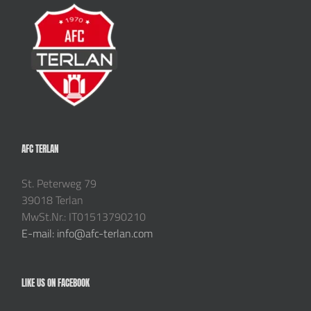
AFC TERLAN
St. Peterweg 79
39018 Terlan
MwSt.Nr.: IT01513790210
E-mail: info@afc-terlan.com
LIKE US ON FACEBOOK