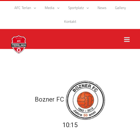
Zum
AFC Terlan
Media
Sportplatz
News
Gallery
Inhalt
springen
Kontakt
Bozner FC
10:15